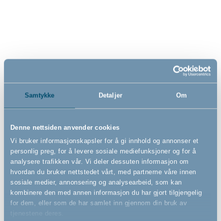
BabyDan ASTA
BabyDan ASTA
sikkerhetsgrind med 1
sikkerhetsgrind, hvit
forlenger, sølv
- Spenngrind
- Spenngrind
79,5cm - 86,5cm
73,5cm - 79,6cm
1 149,00
1 049,00
NOK
NOK
Samtykke
Detaljer
Om
Denne nettsiden anvender cookies
Vi bruker informasjonskapsler for å gi innhold og annonser et
personlig preg, for å levere sosiale mediefunksjoner og for å
Ny vare i
analysere trafikken vår. Vi deler dessuten informasjon om
butikken
hvordan du bruker nettstedet vårt, med partnerne våre innen
sosiale medier, annonsering og analysearbeid, som kan
kombinere den med annen informasjon du har gjort tilgjengelig
for dem, eller som de har samlet inn gjennom din bruk av
tjenestene deres.