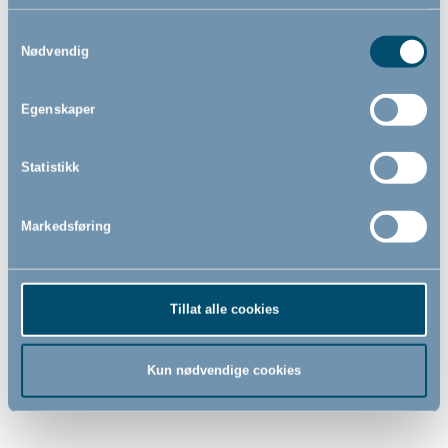
BabyDan ASTA
BabyDan Carl Wide
Samtykkevalg
Sikkerhetsgrind, sølv
sikkerhetsgrind, svart
Nødvendig
- Spenngrind
- Veggmontert
73,5cm - 79,6cm
90cm - 146cm
Egenskaper
1 049,00
1 799,00
NOK
NOK
Statistikk
Markedsføring
Tillat alle cookies
Ny vare i
Ny vare i
butikken
butikken
Kun nødvendige cookies