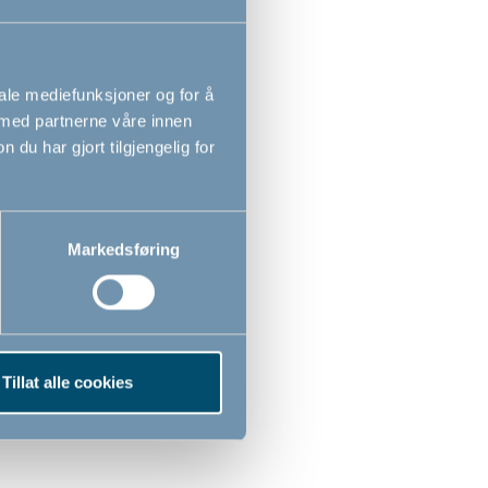
iale mediefunksjoner og for å
 med partnerne våre innen
u har gjort tilgjengelig for
Markedsføring
 sengesett Fisk by
Junior sengesett Fisk by
an, lilla, 100x140
BabyDan, rosa,
60 cm
100x140 / 40x60 cm
Tillat alle cookies
,00
449,00
NOK
NOK