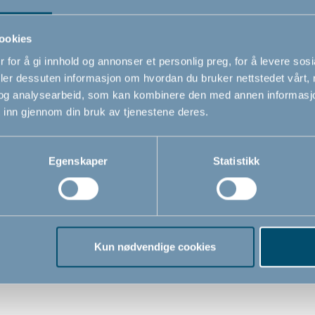
ookies
 for å gi innhold og annonser et personlig preg, for å levere sos
deler dessuten informasjon om hvordan du bruker nettstedet vårt,
og analysearbeid, som kan kombinere den med annen informasjon d
 inn gjennom din bruk av tjenestene deres.
Egenskaper
Statistikk
sengeset Square
Junior sengesett Fisk by
Junior
yDan, babyblå,
BabyDan, blå, 100x140
BabyD
0 / 40x60 cm
/ 40x60 cm
/ 40x
Kun nødvendige cookies
0
449,00
449
NOK
NOK