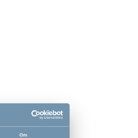
 Grey strekklaken
Dusty Grey strekklaken
rinkelseng by
til vugge og barnevogn
Dan
by BabyDan
,00
119,00
NOK
NOK
Om