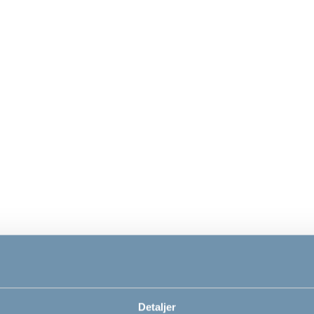
ngesett, Fancy
Dusty Grey strekklaken
Dusty
 by BabyDan,
til juniorseng by
til sp
x100 / 35x40
BabyDan
Baby
0
149,00
139
NOK
NOK
Detaljer