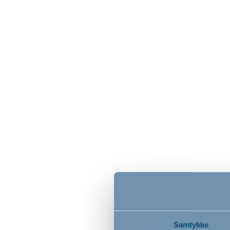
Baby se
Stripes
blå, 80
cm
349,0
Samtykke