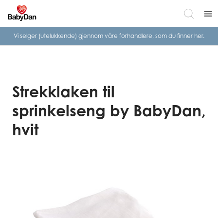
menu
Vi selger (utelukkende) gjennom våre
forhandlere, som du finner her.
Strekklaken til
sprinkelseng by BabyDan,
hvit