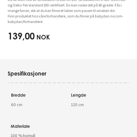
og Oeko-Tex standard 100-sertifisert. Du kan vaske det på 60 grader. Fås i
mange farver, slik at du kan finne et laken som passer til smaken din.
Finn produktet hos våre forhandlere, som du finner på babydan.no/om-
babydan/forhandlere
139,00
NOK
Spesifikasjoner
Bredde
Lengde
60 cm
120 cm
Materiale
100 % bomull