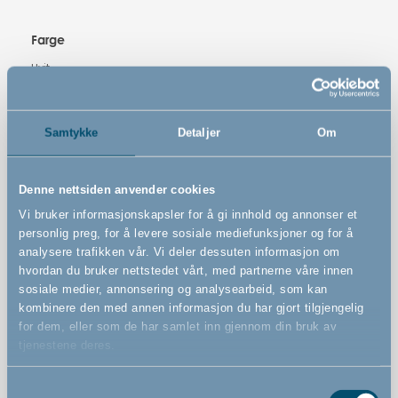
Farge
Hvit
Varenummer
Samtykke
Detaljer
Om
# 500061
Denne nettsiden anvender cookies
Vi bruker informasjonskapsler for å gi innhold og annonser et
personlig preg, for å levere sosiale mediefunksjoner og for å
analysere trafikken vår. Vi deler dessuten informasjon om
Funksjoner
hvordan du bruker nettstedet vårt, med partnerne våre innen
sosiale medier, annonsering og analysearbeid, som kan
kombinere den med annen informasjon du har gjort tilgjengelig
for dem, eller som de har samlet inn gjennom din bruk av
Strekklaken i størrelsen 60x120 cm
tjenestene deres.
100 % bomull
Samtykkevalg
Oeko-Tex standard 100-sertifisert