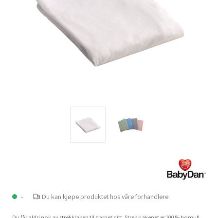
-
Du kan kjøpe produktet hos våre forhandlere
Du får aldri nok av strekklaken til barnet ditt. Strekklakenet er 100 % bomull