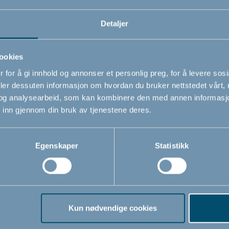
Detaljer
ookies
 for å gi innhold og annonser et personlig preg, for å levere sos
deler dessuten informasjon om hvordan du bruker nettstedet vårt,
og analysearbeid, som kan kombinere den med annen informasjon d
 inn gjennom din bruk av tjenestene deres.
pe Box, eske til
Easy Wipe Box, eske til
Easy W
Egenskaper
Statistikk
etter, Breeze
våtservietter, Pale Pink
våtser
0
375,00
375
NOK
NOK
Kun nødvendige cookies