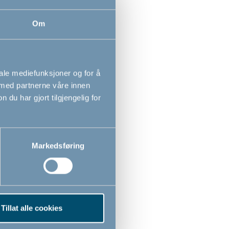
Om
iale mediefunksjoner og for å
 med partnerne våre innen
u har gjort tilgjengelig for
ipe Box, eske til
Markedsføring
vietter, hvit
,00
NOK
Tillat alle cookies