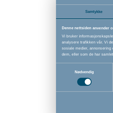
Samtykke
Denne nettsiden anvender c
Vi bruker informasjonskapsler
analysere trafikken vår. Vi 
sosiale medier, annonsering 
dem, eller som de har samlet
Samtykkevalg
Easy Wi
Nødvendig
våtservi
Green
375,0