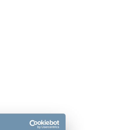
jerm by BabyDan
TravelFun by BabyDan
– aktivitetsbrett for barn
i bil
0
459,00
NOK
NOK