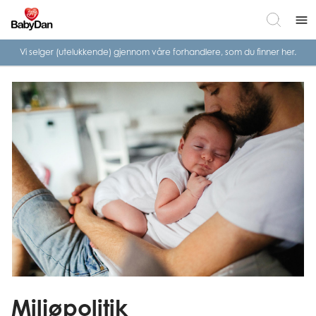
menu
Vi selger (utelukkende) gjennom våre
forhandlere, som du finner her.
Miljøpolitik