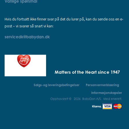
Vanlige spørsmål
Hvis du fortsatt ikke finner svar på det du lurer på, kan du sende oss en e-
post – vi svarer så snart vi kan:
servicedk@babydan.dk
Matters of the Heart since 1947
Salgs-og leveringsbetingelser
Personvernerklaering
Informasjonskapsler
Opphavsrett © 2026 BabyDan A/S. Med enerett.