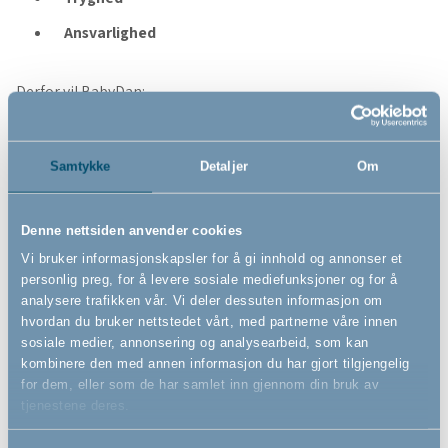
Ansvarlighed
Derfor vil BabyDan:
Øge genanvendelsen af det affald, vi genererer i vores
produktion.
Samtykke
Detaljer
Om
Minimere vores energiforbrug målt pr produceret
emne.
Denne nettsiden anvender cookies
Fastholde et godt arbejdsmiljø og løbende forbedre
Vi bruker informasjonskapsler for å gi innhold og annonser et
dette.
personlig preg, for å levere sosiale mediefunksjoner og for å
analysere trafikken vår. Vi deler dessuten informasjon om
Arbejde for at imødekomme den miljøbevidste
hvordan du bruker nettstedet vårt, med partnerne våre innen
forbruger ved at skabe tredjeparts-miljøcertificerede
sosiale medier, annonsering og analysearbeid, som kan
produkter samt stille højere krav til emballagen på
kombinere den med annen informasjon du har gjort tilgjengelig
egenproducerede varer.
for dem, eller som de har samlet inn gjennom din bruk av
tjenestene deres.
Overholde gældende lovgivning og øvrige
forordninger, som vi har tilsluttet os.