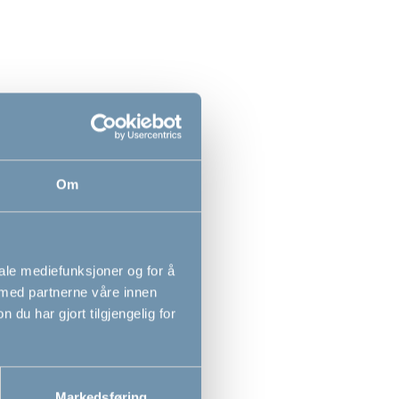
Om
an skyvedørlås
BabyDan toveis
dørstopper
iale mediefunksjoner og for å
 med partnerne våre innen
0
109,00
NOK
NOK
u har gjort tilgjengelig for
Markedsføring