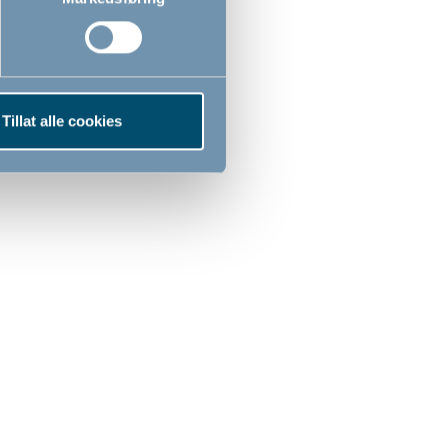
Tillat alle cookies
an Easy Fix
hetslås
,00
NOK