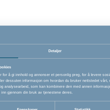
Detaljer
 multilås, svart
BabyDan skaplås
BabyD
ookies
 for å gi innhold og annonser et personlig preg, for å levere sos
deler dessuten informasjon om hvordan du bruker nettstedet vårt,
0
109,00
79,0
NOK
NOK
og analysearbeid, som kan kombinere den med annen informasjon d
 inn gjennom din bruk av tjenestene deres.
Egenskaper
Statistikk