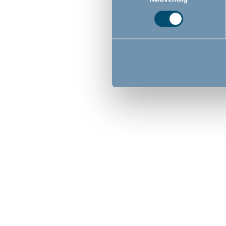
BabyDan
139,0