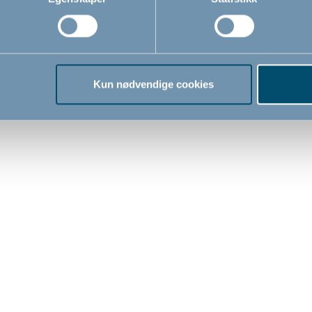
Kun nødvendige cookies
 vinduslås
KeyGuard by BabyDan
BabyD
sikker
0
109,00
119
NOK
NOK