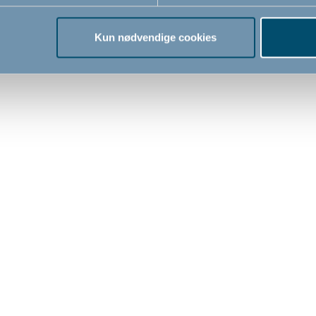
Kun nødvendige cookies
, kan du velge en DreamSafe sengekant. En sengekant fra DreamSafe er pusten
t inn mot sengekanten. Da trenger du ikke å bekymre deg om barnet om natten,
 pusten fritt.
BabyDan, så de holder formen uansett hvor mye barnet ruller rundt i sengen 
l sidene av sengen. Sengekantene fra DreamSafe er selvstøttende og har ingen 
elt å ta med sengekanten hvis minsten skal sove hos besteforeldrene eller dere