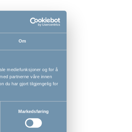
1 - 2
av
2
Om
iale mediefunksjoner og for å
 med partnerne våre innen
er som både
u har gjort tilgjengelig for
u setter
kelig vondt
barnet med
get ditt
Markedsføring
vor mye han
kant på 180