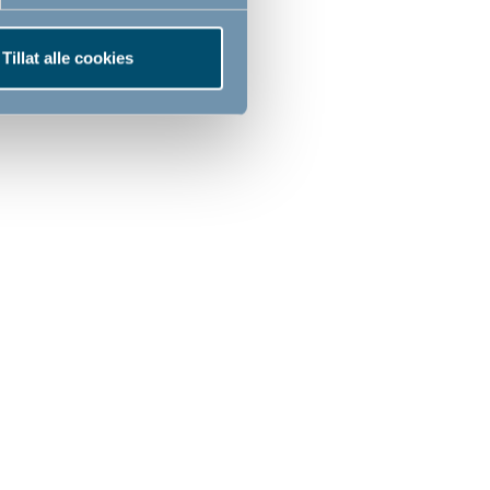
Tillat alle cookies
de, slik at
 for
om natten.
bånd, så de
 skal på