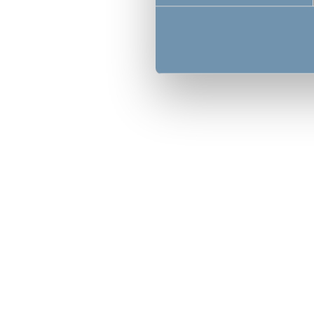
cm.
Velg en pustende sengekant for optimal sikkerhet
For å gjøre barnesengen så sikker for barnet som overhodet mulig
barnet kan trekke pusten selv om han eller hun sover med ansikte
sengekanten beskytter mot kuler og sikrer at barnet alltid får trekke
Sengekantene fra DreamSafe tykke, akkurat som sengekantene fra 
Noen sengekanter har bånd som du bruker til å spenne den fast ti
er eklere å sette opp og ta ned etter behov. Det gjør det også enk
ferie.