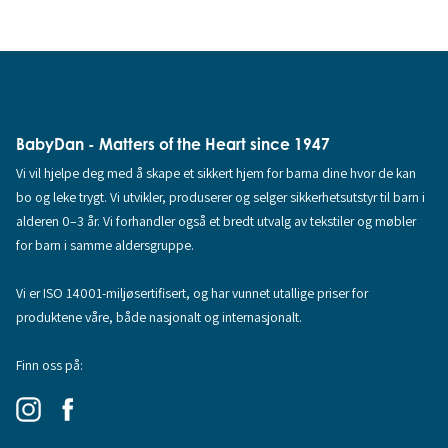
BabyDan - Matters of the Heart since 1947
Vi vil hjelpe deg med å skape et sikkert hjem for barna dine hvor de kan
bo og leke trygt. Vi utvikler, produserer og selger sikkerhetsutstyr til barn i
alderen 0–3 år. Vi forhandler også et bredt utvalg av tekstiler og møbler
for barn i samme aldersgruppe.
Vi er ISO 14001-miljøsertifisert, og har vunnet utallige priser for
produktene våre, både nasjonalt og internasjonalt.
Finn oss på: