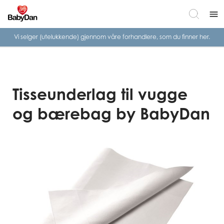
menu
Vi selger (utelukkende) gjennom våre
forhandlere, som du finner her.
Tisseunderlag til vugge
og bærebag by BabyDan