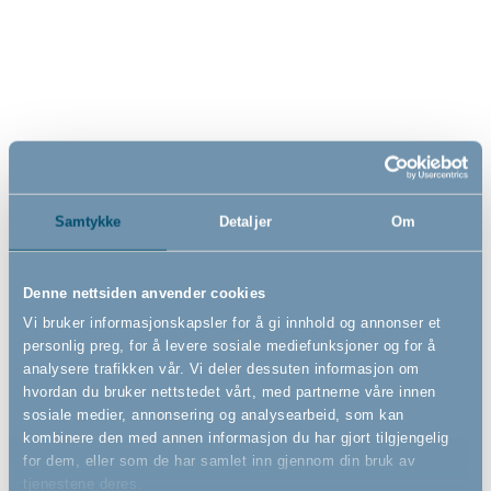
BabyDan Premier
BabyDan Premier
sikkerhetsgrind ekstra bred,
sikkerhetsgrind ekstra bred,
144 cm, svart
158 cm, hvit
- Spenngrind
- Spenngrind
139cm - 144,8cm
151,8cm - 158cm
1 969,00
2 139,00
NOK
NOK
Samtykke
Detaljer
Om
Denne nettsiden anvender cookies
Vi bruker informasjonskapsler for å gi innhold og annonser et
personlig preg, for å levere sosiale mediefunksjoner og for å
analysere trafikken vår. Vi deler dessuten informasjon om
hvordan du bruker nettstedet vårt, med partnerne våre innen
sosiale medier, annonsering og analysearbeid, som kan
kombinere den med annen informasjon du har gjort tilgjengelig
for dem, eller som de har samlet inn gjennom din bruk av
tjenestene deres.