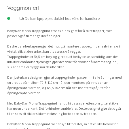
Veggmontert
-
Du kan kjøpe produktet hos våre forhandlere
BabyDan Mona Trappegrind er spesialdesignet for å sikre trapper, men
passer også til mange døråpninger.
De dreibare beslagene gjør det mulig å montere trappegrinden selv i en skrå
vinkel, slik at den enkelt kan tilpasses skrå vegger.
Trappegrinden er 80,5 cm høy og gir robust beskyttelse, samtidig som den
intuitive enhåndsbetjeningen gjør det enkelt for voksne å komme seg inn,
slik at barna er trygge når de utforsker.
Den justerbare designen gjør at trappegrinden passer inn i alle åpninger med
en bredde på mellom 70,5-110 cm når den monteres på innsiden av
åpningen/dørkarmen, og 65,5-102 cm når den monteres på/utenfor
åpningen/dørkarmen.
Med BabyDan Mona Trappegrind har du fri passasje, ettersom gitteret ikke
har noen underkant. Det forhindrer snublefarer. Dette designet gjør det også
til en spesielt sikker sikkerhetsløsning for toppen av trappen.
BabyDan Mona Trappegrind tar hensyn til fotlister, så det er ikke behov for