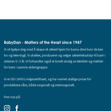
BabyDan - Matters of the Heart since 1947
Vi vil hjelpe deg med å skape et sikkert hjem for barna dine hvor de kan
bo og leke trygt. Vi utvikler, produserer og selger sikkerhetsutstyr til barn i
alderen 0–3 år. Vi forhandler også et bredt utvalg av tekstiler og møbler
for barn i samme aldersgruppe.
Vi er ISO 14001-miljøsertifisert, og har vunnet utallige priser for
produktene våre, både nasjonalt og internasjonalt.
Finn oss på: