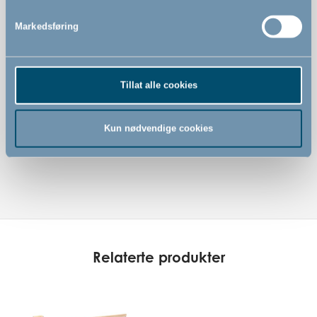
80,5 cm høy
Markedsføring
Enkel enhåndsoperasjon
Passer til åpninger fra 70,5 til 110 cm når den er montert
INNE i åpningen
Tillat alle cookies
Passer til åpninger fra 65,5 til 102 cm når den er montert
UTENPÅ åpningen
EN 1930-sertifisert
Kun nødvendige cookies
FSC®-sertifisert sikkerhetsgrind (FSC-C130052)
Relaterte produkter