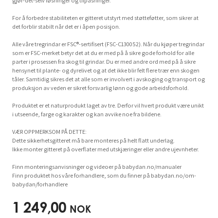
gjør-det-selv løsninger og tilpasninger.
For å forbedre stabiliteten er gitteret utstyrt med støtteføtter, som sikrer at
det forblir stabilt når det er i åpen posisjon.
Alle våre tregrindar er FSC®-sertifisert (FSC-C130052). Når du kjøper tregrindar
som er FSC-merket betyr det at du er med på å sikre gode forhold for alle
parter i prosessen fra skog til grindar. Du er med andre ord med på å sikre
hensynet til plante- og dyrelivet og at det ikke blir felt flere trær enn skogen
tåler. Samtidig sikres det at alle som er involvert i avskoging og transport og
produksjon av veden er sikret forsvarlig lønn og gode arbeidsforhold.
Produktet er et naturprodukt laget av tre. Derfor vil hvert produkt være unikt
i utseende, farge og karakter og kan avvike noe fra bildene.
VÆR OPPMERKSOM PÅ DETTE:
Dette sikkerhetsgitteret må bare monteres på helt flatt underlag.
Ikke monter gitteret på overflater med utskjæringer eller andre ujevnheter.
Finn monteringsanvisninger og videoer på babydan.no/manualer
Finn produktet hos våre forhandlere, som du finner på babydan.no/om-
babydan/forhandlere
1 249,00
NOK