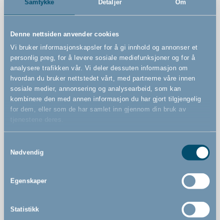
Samtykke
Detaljer
Om
EuropeiskFSC®-sertifisert bøketre (FSC-C130052)
Varenummer
Denne nettsiden anvender cookies
# 501414
Vi bruker informasjonskapsler for å gi innhold og annonser et
personlig preg, for å levere sosiale mediefunksjoner og for å
analysere trafikken vår. Vi deler dessuten informasjon om
Sikkerhetsstandard
hvordan du bruker nettstedet vårt, med partnerne våre innen
EN 1930 : 2011
sosiale medier, annonsering og analysearbeid, som kan
kombinere den med annen informasjon du har gjort tilgjengelig
for dem, eller som de har samlet inn gjennom din bruk av
Advarsler
tjenestene deres.
Samtykkevalg
Nødvendig
Funksjoner
Egenskaper
Fleksible svingbeslag muliggjør vinklet montering
Statistikk