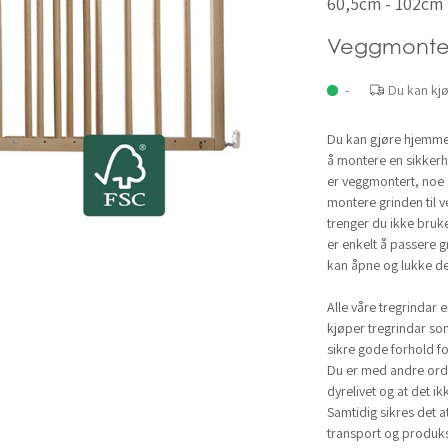
60,5cm - 102cm
Veggmonte
-
Du kan kj
Du kan gjøre hjemmet 
å montere en sikker
er veggmontert, noe 
montere grinden til 
trenger du ikke bruke
er enkelt å passere g
kan åpne og lukke de
Alle våre tregrindar 
kjøper tregrindar so
sikre gode forhold for
Du er med andre ord 
dyrelivet og at det ikk
Samtidig sikres det a
transport og produksj