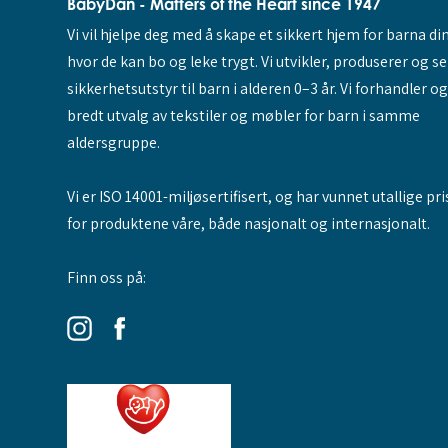
BabyDan - Matters of the Heart since 1947
Vi vil hjelpe deg med å skape et sikkert hjem for barna di
hvor de kan bo og leke trygt. Vi utvikler, produserer og s
sikkerhetsutstyr til barn i alderen 0–3 år. Vi forhandler o
bredt utvalg av tekstiler og møbler for barn i samme
aldersgruppe.
Vi er ISO 14001-miljøsertifisert, og har vunnet utallige pri
for produktene våre, både nasjonalt og internasjonalt.
Finn oss på: