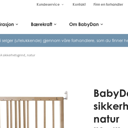
Kundeservice
Kontakt
Finn en forhandler
keyboard_arrow_down
irasjon
Bærekraft
Om BabyDan
keyboard_arrow_down
keyboard_arrow_down
keyboard_arrow_down
i selger (utelukkende) gjennom våre
forhandlere, som du finner he
 sikkerhetsgrind, natur
BabyD
sikkerh
natur