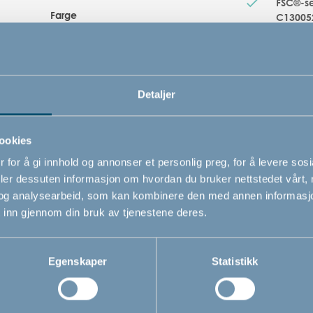
FSC®-ser
Farge
C13005
Natur
Unik ba
gjør det
Varenummer
Kan bet
# 500459
Detaljer
Kan åpn
Sikkerhetsstandard
ookies
EN 1930 : 2011
 for å gi innhold og annonser et personlig preg, for å levere sos
deler dessuten informasjon om hvordan du bruker nettstedet vårt,
og analysearbeid, som kan kombinere den med annen informasjon d
 inn gjennom din bruk av tjenestene deres.
Egenskaper
Statistikk