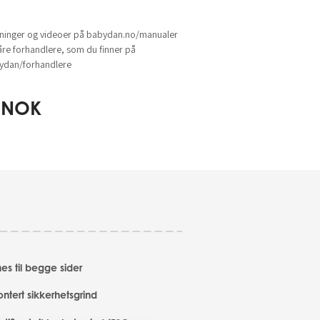
sninger og videoer på babydan.no/manualer
åre forhandlere, som du finner på
dan/forhandlere
NOK
es til begge sider
tert sikkerhetsgrind