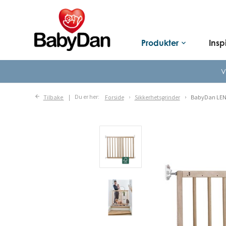
Produkter
Insp
keyboard_arrow_down
V
Tilbake
Du er her:
Forside
Sikkerhetsgrinder
BabyDan LENA