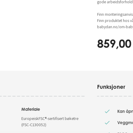
gode arbeidsforhold
Finn monteringsanvi
Finn produktet hos v
babydan.no/om-baby
859,00
Funksjoner
Materiale
Kan åpn
EuropeiskFSC®-sertifisert bøketre
Veggmon
(FSC-C130052)