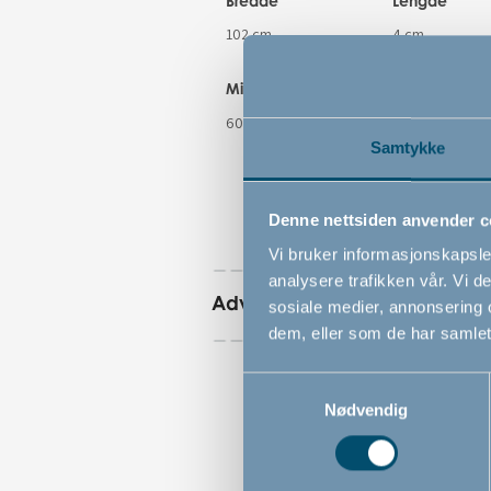
Bredde
Lengde
102 cm
4 cm
Minste åpningsmål
Maksimale
åpningsmål
60.5 cm
102 cm
Samtykke
Denne nettsiden anvender c
Vi bruker informasjonskapsler
analysere trafikken vår. Vi 
Advarsler
sosiale medier, annonsering 
dem, eller som de har samlet
Samtykkevalg
Nødvendig