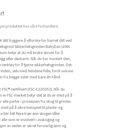
rt
øpe produktet hos våre forhandlere
ditt tryggere å utforske for barnet ditt ved
hetsgrind Sikkerhetsgrinden BabyDan LENA
som betyr at du må bruke skruer for å
vegg eller dørkarm. Når du har montert den,
 verktøy for å fjerne sikkerhetsgrinden. Det
rinden, selv med hendene fulle, fordi voksne
n fra begge sider med bare én hånd.
er FSC®-sertifisert (FSC-C130052). Når du
m er FSC-merket betyr det at du er med på å
 alle parter i prosessen fra skog til grindar.
med på å sikre hensynet til plante- og
e blir felt flere trær enn skogen tåler.
t alle som er involvert i avskoging og
on av veden er sikret forsvarlig lønn og