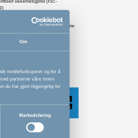
tifisert sikkerhetsgrind (FSC-
2)
rnesikker Quick Release-funksjon
 enkelt og raskt at montere og fjerne
jenes med én hånd
Om
es til begge sider
iale mediefunksjoner og for å
 med partnerne våre innen
u har gjort tilgjengelig for
Markedsføring