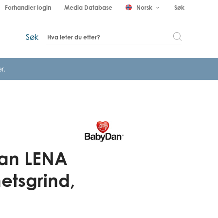
Forhandler login
Media Database
Norsk
Søk
keyboard_arrow_down
Søk
r.
an LENA
etsgrind,