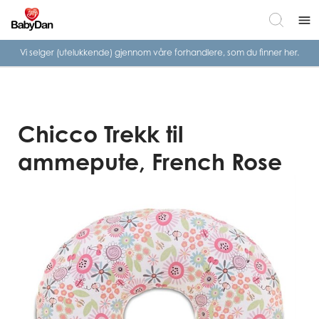
menu
Vi selger (utelukkende) gjennom våre
forhandlere, som du finner her.
Chicco Trekk til
ammepute, French Rose