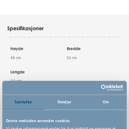
Spesifikasjoner
Høyde
Bredde
48 cm
52 cm
Lengde
0.5 cm
Farge
Samtykke
Detaljer
Om
Rosa
Denne nettsiden anvender cookies
Varenummer
Vi bruker informasjonskapsler for å gi innhold og annonser et