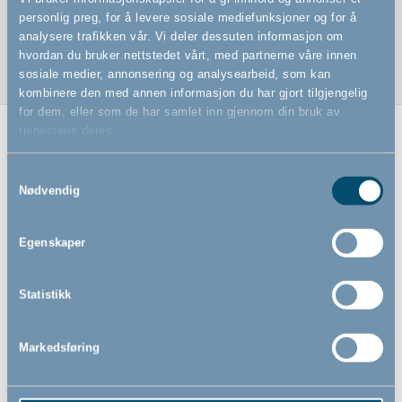
# 500446
personlig preg, for å levere sosiale mediefunksjoner og for å
analysere trafikken vår. Vi deler dessuten informasjon om
hvordan du bruker nettstedet vårt, med partnerne våre innen
sosiale medier, annonsering og analysearbeid, som kan
kombinere den med annen informasjon du har gjort tilgjengelig
for dem, eller som de har samlet inn gjennom din bruk av
tjenestene deres.
Relaterte produkter
Samtykkevalg
Nødvendig
Egenskaper
Statistikk
Markedsføring
Ammepute Love Birds by
BabyDan, blå