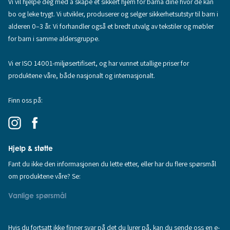
Vi vil hjelpe deg med å skape et sikkert hjem for barna dine hvor de kan
bo og leke trygt. Vi utvikler, produserer og selger sikkerhetsutstyr til barn i
alderen 0–3 år. Vi forhandler også et bredt utvalg av tekstiler og møbler
for barn i samme aldersgruppe.
Vi er ISO 14001-miljøsertifisert, og har vunnet utallige priser for
produktene våre, både nasjonalt og internasjonalt.
Finn oss på:
Hjelp & støtte
Fant du ikke den informasjonen du lette etter, eller har du flere spørsmål
om produktene våre? Se:
Vanlige spørsmål
Hvis du fortsatt ikke finner svar på det du lurer på, kan du sende oss en e-