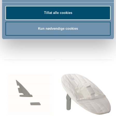
Angel 3-i-1 (barnestol,
Angel Stand by BabyDan,
skråstol og vugge) by
sølv
Tillat alle cookies
BabyDan, hvit
Kun nødvendige cookies
6 999,00
999,00
NOK
NOK