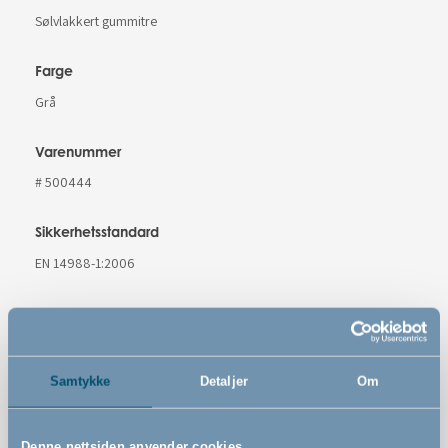
Sølvlakkert gummitre
Farge
Grå
Varenummer
# 500444
Sikkerhetsstandard
EN 14988-1:2006
Funksjoner
Samtykke
Detaljer
Om
Denne nettsiden anvender cookies