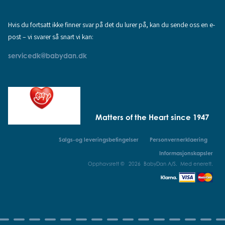
Hvis du fortsatt ikke finner svar på det du lurer på, kan du sende oss en e-
post – vi svarer så snart vi kan:
servicedk@babydan.dk
Matters of the Heart since 1947
Salgs-og leveringsbetingelser
Personvernerklaering
Informasjonskapsler
Opphavsrett © 2026 BabyDan A/S. Med enerett.