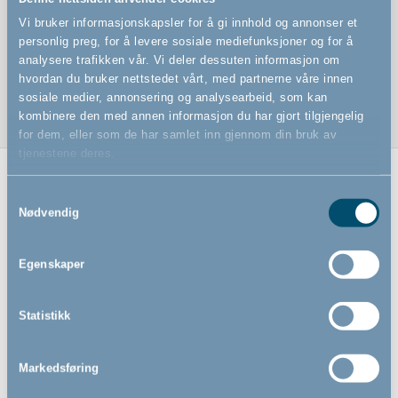
Bøyle til høystolen Angel Feast
Vi bruker informasjonskapsler for å gi innhold og annonser et
Kan lett monteres og fjernes uten bruk av verktøy
personlig preg, for å levere sosiale mediefunksjoner og for å
analysere trafikken vår. Vi deler dessuten informasjon om
Del av Angel møbelserie 3 i 1
hvordan du bruker nettstedet vårt, med partnerne våre innen
sosiale medier, annonsering og analysearbeid, som kan
kombinere den med annen informasjon du har gjort tilgjengelig
for dem, eller som de har samlet inn gjennom din bruk av
tjenestene deres.
Relaterte produkter
Samtykkevalg
Nødvendig
Egenskaper
Statistikk
Markedsføring