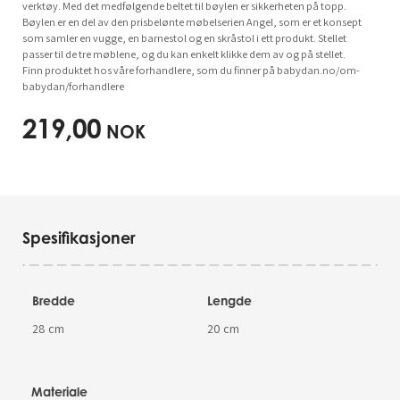
verktøy. Med det medfølgende beltet til bøylen er sikkerheten på topp.
Bøylen er en del av den prisbelønte møbelserien Angel, som er et konsept
som samler en vugge, en barnestol og en skråstol i ett produkt. Stellet
passer til de tre møblene, og du kan enkelt klikke dem av og på stellet.
Finn produktet hos våre forhandlere, som du finner på babydan.no/om-
babydan/forhandlere
219,00
NOK
Spesifikasjoner
Bredde
Lengde
28 cm
20 cm
Materiale