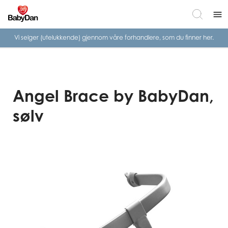
menu
Vi selger (utelukkende) gjennom våre
forhandlere, som du finner her.
Angel Brace by BabyDan,
sølv