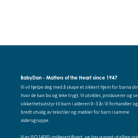
BabyDan - Matters of the Heart since 1947
Vi vil hjelpe deg med å skape et sikkert hjem for barna di
hvor de kan bo og leke trygt. Vi utvikler, produserer og s
sikkerhetsutstyr til barn i alderen 0–3 år. Vi forhandler o
bredt utvalg av tekstiler og møbler for barn i samme
aldersgruppe.
Vi er ISO 14001-miljøsertifisert, og har vunnet utallige pri