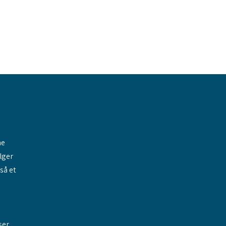
ne
elger
gså et
ser