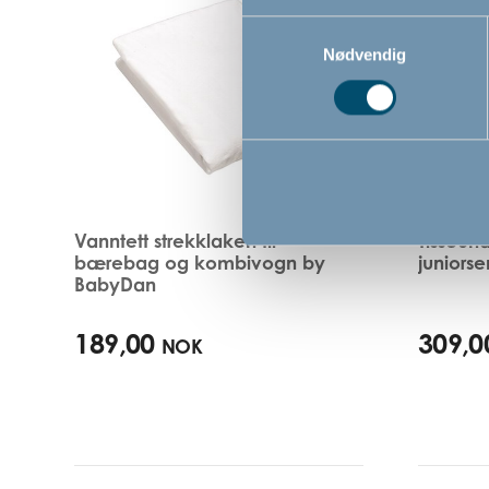
Samtykkevalg
Nødvendig
Vanntett strekklaken til
Tisseund
bærebag og kombivogn by
juniors
BabyDan
189,00
309,0
NOK