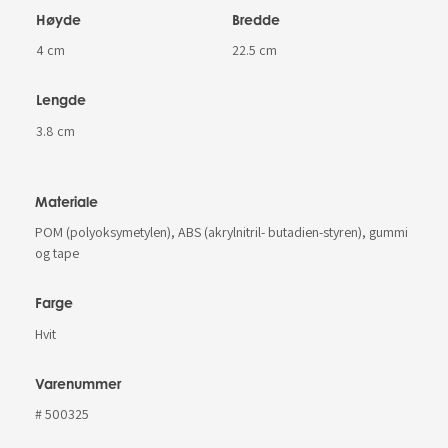
Høyde
Bredde
4 cm
22.5 cm
Lengde
3.8 cm
Materiale
POM (polyoksymetylen), ABS (akrylnitril- butadien-styren), gummi
og tape
Farge
Hvit
Varenummer
# 500325