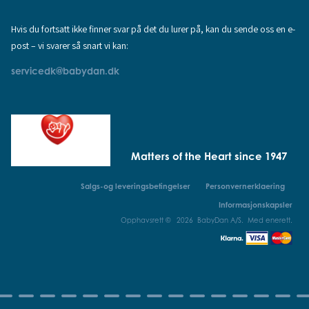
Hvis du fortsatt ikke finner svar på det du lurer på, kan du sende oss en e-
post – vi svarer så snart vi kan:
servicedk@babydan.dk
Matters of the Heart since 1947
Salgs-og leveringsbetingelser
Personvernerklaering
Informasjonskapsler
Opphavsrett © 2026 BabyDan A/S. Med enerett.