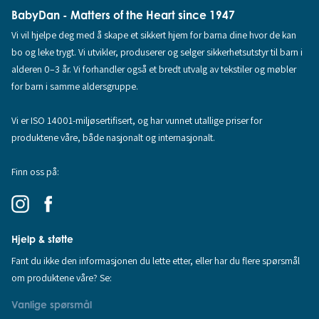
BabyDan - Matters of the Heart since 1947
Vi vil hjelpe deg med å skape et sikkert hjem for barna dine hvor de kan
bo og leke trygt. Vi utvikler, produserer og selger sikkerhetsutstyr til barn i
alderen 0–3 år. Vi forhandler også et bredt utvalg av tekstiler og møbler
for barn i samme aldersgruppe.
Vi er ISO 14001-miljøsertifisert, og har vunnet utallige priser for
produktene våre, både nasjonalt og internasjonalt.
Finn oss på:
Hjelp & støtte
Fant du ikke den informasjonen du lette etter, eller har du flere spørsmål
om produktene våre? Se:
Vanlige spørsmål