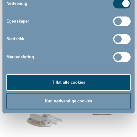
Nødvendig
Det er 1 stk i pakken
Testet fri for giftige stoffer som ftalater, BPA og PVC Det
er 1 stk i pakken
Egenskaper
Statistikk
Markedsføring
Relaterte produkter
Tillat alle cookies
Kun nødvendige cookies