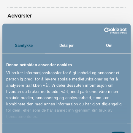
Advarsler
Samtykke
Detaljer
Om
Funksjoner
Denne nettsiden anvender cookies
Forhindrer døren i å åpne begge veier
Vi bruker informasjonskapsler for å gi innhold og annonser et
personlig preg, for å levere sosiale mediefunksjoner og for å
Fjernes lett ved å trå på den ene side av dørstoppen
analysere trafikken vår. Vi deler dessuten informasjon om
hvordan du bruker nettstedet vårt, med partnerne våre innen
Testet fri for giftige stoffer som ftalater, BPA og PVC
sosiale medier, annonsering og analysearbeid, som kan
Emballasjen er 100 % biologisk nedbrytbar og 100 %
kombinere den med annen informasjon du har gjort tilgjengelig
gjenbrukbar
for dem, eller som de har samlet inn gjennom din bruk av
tjenestene deres.
Cradle to Cradle-sertifisert
Det er 1 stk i pakken
Samtykkevalg