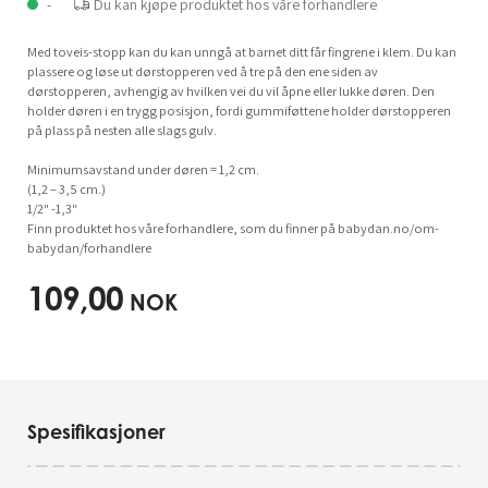
-
Du kan kjøpe produktet hos våre forhandlere
Med toveis-stopp kan du kan unngå at barnet ditt får fingrene i klem. Du kan
plassere og løse ut dørstopperen ved å tre på den ene siden av
dørstopperen, avhengig av hvilken vei du vil åpne eller lukke døren. Den
holder døren i en trygg posisjon, fordi gummiføttene holder dørstopperen
på plass på nesten alle slags gulv.
Minimumsavstand under døren = 1,2 cm.
(1,2 – 3,5 cm.)
1/2" -1,3"
Finn produktet hos våre forhandlere, som du finner på babydan.no/om-
babydan/forhandlere
109,00
NOK
Spesifikasjoner