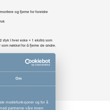
montere og fjerne for foreldre
bruk
2 styk i hver eske + 1 ekstra som
r som nøkkel for å fjerne de andre.
montere og fjerne for foreldre
Om
iale mediefunksjoner og for å
 med partnerne våre innen