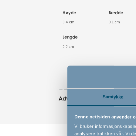
Høyde
Bredde
3.4 cm
3.1 cm
Lengde
2.2 cm
Samtykke
Advarsler
Denne nettsiden anvender c
Vi bruker informasjonskapsler
analysere trafikken vår. Vi 