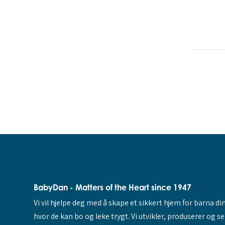
BabyDan - Matters of the Heart since 1947
Vi vil hjelpe deg med å skape et sikkert hjem for barna di
hvor de kan bo og leke trygt. Vi utvikler, produserer og s