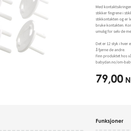
Med kontaktsikringen 
stikker fingrene i st
stikkontakten og er l
bruke kontakten. Kon
umulig for selv de me
Det er 12 styk i hver
å fjerne de andre.
Finn produktet hos v
babydan.no/om-baby
79,00
N
Funksjoner