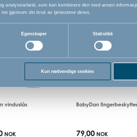
og analysearbeid, som kan kombinere den med annen informasjon d
Relaterte produkter
 inn gjennom din bruk av tjenestene deres.
Egenskaper
Statistikk
Kun nødvendige cookies
 vinduslås
BabyDan fingerbeskytte
0
79,00
NOK
NOK