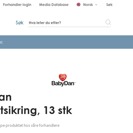
Forhandler login
Media Database
Norsk
Søk
keyboard_arrow_down
Søk
r.
an
sikring, 13 stk
øpe produktet hos våre forhandlere