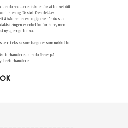
kan du redusere risikoen for at barnet ditt
ikkontakten og får støt. Den dekker
ett å både montere og fjerne når du skal
taktsikringen er enkel for foreldre, men
st nysgjerrige barna.
 eske + 1 ekstra som fungerer som nøkkel for
åre forhandlere, som du finner på
dan/forhandlere
OK