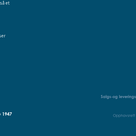
gså et
ser
Salgs-og leverings
e 1947
Opphavsrett