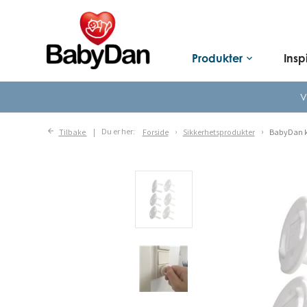
Produkter
Insp
keyboard_arrow_down
V
Tilbake
Du er her:
Forside
Sikkerhetsprodukter
BabyDan ko