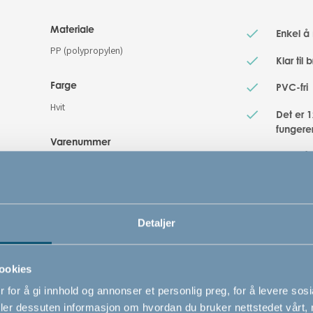
Materiale
Enkel å 
PP (polypropylen)
Klar til 
Farge
PVC-fri
Hvit
Det er 1
fungere
Varenummer
Enkel å 
# 501373
Detaljer
ookies
 for å gi innhold og annonser et personlig preg, for å levere sos
deler dessuten informasjon om hvordan du bruker nettstedet vårt,