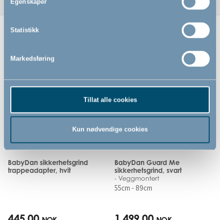
Egenskaper
Statistikk
Relaterte produkter
Markedsføring
Tillat alle cookies
Kun nødvendige cookies
BabyDan sikkerhetsgrind
BabyDan Guard Me
trappeadapter, hvit
sikkerhetsgrind, svart
- Veggmontert
55cm - 89cm
445,00
1 499,00
NOK
NOK