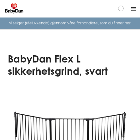
menu
Vi selger (utelukkende) gjennom våre
forhandlere, som du finner her.
BabyDan Flex L
sikkerhetsgrind, svart