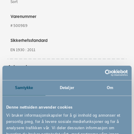
Sort
Varenummer
# 500989
Sikkerhetsstandard
EN 1930 : 2011
Advarsler
Samtykke
Detaljer
Om
Funksjoner
Denne nettsiden anvender cookies
Vi bruker informasjonskapsler for å gi innhold og annonser et
personlig preg, for å levere sosiale mediefunksjoner og for å
Veggmontert sikkerhetsgrind
analysere trafikken vår. Vi deler dessuten informasjon om
Kan utvides i det uendelige med store og små seksjoner