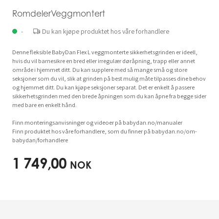
RomdelerVeggmontert
-
Du kan kjøpe produktet hos våre forhandlere
Denne fleksible BabyDan Flex L veggmonterte sikkerhetsgrinden er ideell,
hvis du vil barnesikre en bred eller irregulær døråpning, trapp eller annet
område i hjemmet ditt. Du kan supplere med så mange små og store
seksjoner som du vil, slik at grinden på best mulig måte tilpasses dine behov
og hjemmet ditt. Du kan kjøpe seksjoner separat. Det er enkelt å passere
sikkerhetsgrinden med den brede åpningen som du kan åpne fra begge sider
med bare en enkelt hånd.
Finn monteringsanvisninger og videoer på babydan.no/manualer
Finn produktet hos våre forhandlere, som du finner på babydan.no/om-
babydan/forhandlere
1 749,00
NOK