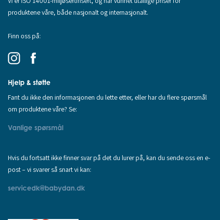
Vi er ISO 14001-miljøsertifisert, og har vunnet utallige priser for
produktene våre, både nasjonalt og internasjonalt.
Finn oss på:
Hjelp & støtte
Fant du ikke den informasjonen du lette etter, eller har du flere spørsmål
om produktene våre? Se:
Vanlige spørsmål
Hvis du fortsatt ikke finner svar på det du lurer på, kan du sende oss en e-
post – vi svarer så snart vi kan:
servicedk@babydan.dk