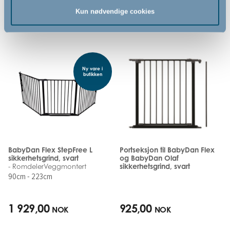
Kun nødvendige cookies
Relaterte produkter
Ny vare i
butikken
BabyDan Flex StepFree L
Portseksjon til BabyDan Flex
sikkerhetsgrind, svart
og BabyDan Olaf
sikkerhetsgrind, svart
- RomdelerVeggmontert
90cm - 223cm
1 929,00
925,00
NOK
NOK