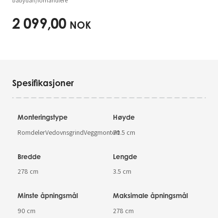
babydan/forhandlere
2 099,00
NOK
Spesifikasjoner
Monteringstype
Høyde
RomdelerVedovnsgrindVeggmontert
70.5 cm
Bredde
Lengde
278 cm
3.5 cm
Minste åpningsmål
Maksimale åpningsmål
90 cm
278 cm