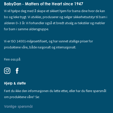
BabyDan - Matters of the Heart since 1947
Vi vil hjelpe deg med å skape et sikkert hjem for barna dine hvor de kan
bo og leke trygt. Vi utvikler, produserer og selger sikkerhetsutstyr til barn i
alderen 0–3 år. Vi forhandler også et bredt utvalg av tekstiler og møbler
for barn i samme aldersgruppe.
Vi er ISO 14001-miljøsertifisert, og har vunnet utallige priser for
produktene våre, både nasjonalt og internasjonalt.
Finn oss på:
Hjelp & støtte
Fant du ikke den informasjonen du lette etter, eller har du flere spørsmål
om produktene våre? Se:
Vanlige spørsmål