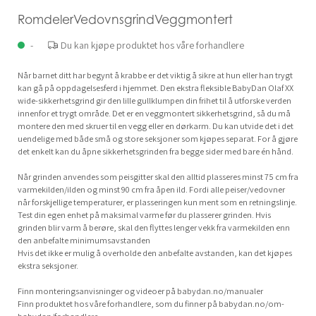
RomdelerVedovnsgrindVeggmontert
-
Du kan kjøpe produktet hos våre forhandlere
Når barnet ditt har begynt å krabbe er det viktig å sikre at hun eller han trygt
kan gå på oppdagelsesferd i hjemmet. Den ekstra fleksible BabyDan Olaf XX
wide-sikkerhetsgrind gir den lille gullklumpen din frihet til å utforske verden
innenfor et trygt område. Det er en veggmontert sikkerhetsgrind, så du må
montere den med skruer til en vegg eller en dørkarm. Du kan utvide det i det
uendelige med både små og store seksjoner som kjøpes separat. For å gjøre
det enkelt kan du åpne sikkerhetsgrinden fra begge sider med bare én hånd.
Når grinden anvendes som peisgitter skal den alltid plasseres minst 75 cm fra
varmekilden/ilden og minst 90 cm fra åpen ild. Fordi alle peiser/vedovner
når forskjellige temperaturer, er plasseringen kun ment som en retningslinje.
Test din egen enhet på maksimal varme før du plasserer grinden. Hvis
grinden blir varm å berøre, skal den flyttes lenger vekk fra varmekilden enn
den anbefalte minimumsavstanden
Hvis det ikke er mulig å overholde den anbefalte avstanden, kan det kjøpes
ekstra seksjoner.
Finn monteringsanvisninger og videoer på babydan.no/manualer
Finn produktet hos våre forhandlere, som du finner på babydan.no/om-