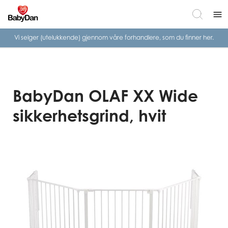
menu
Vi selger (utelukkende) gjennom våre
forhandlere, som du finner her.
BabyDan OLAF XX Wide
sikkerhetsgrind, hvit