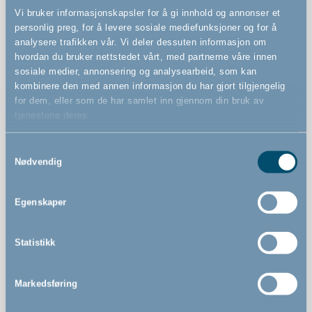
Vi bruker informasjonskapsler for å gi innhold og annonser et
personlig preg, for å levere sosiale mediefunksjoner og for å
Funksjoner
analysere trafikken vår. Vi deler dessuten informasjon om
hvordan du bruker nettstedet vårt, med partnerne våre innen
sosiale medier, annonsering og analysearbeid, som kan
kombinere den med annen informasjon du har gjort tilgjengelig
Veggmontert sikkerhetsgrind
for dem, eller som de har samlet inn gjennom din bruk av
Kan utvides i det uendelige med både små og store
tjenestene deres.
forlengere
Kjøpes separat
Samtykkevalg
Nødvendig
Kan åpnes fra begge sider
Kan åpnes med én hånd
Egenskaper
Statistikk
Markedsføring