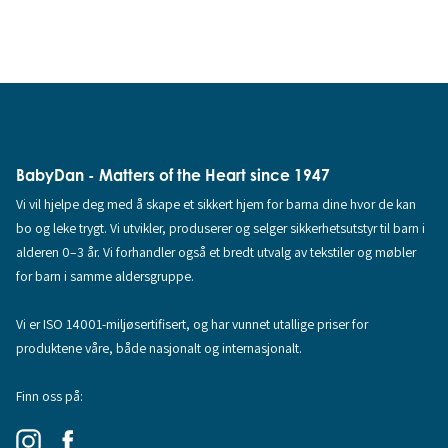
BabyDan - Matters of the Heart since 1947
Vi vil hjelpe deg med å skape et sikkert hjem for barna dine hvor de kan
bo og leke trygt. Vi utvikler, produserer og selger sikkerhetsutstyr til barn i
alderen 0–3 år. Vi forhandler også et bredt utvalg av tekstiler og møbler
for barn i samme aldersgruppe.
Vi er ISO 14001-miljøsertifisert, og har vunnet utallige priser for
produktene våre, både nasjonalt og internasjonalt.
Finn oss på: