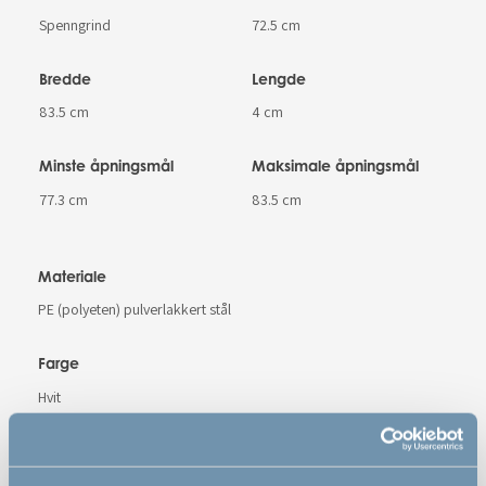
Spenngrind
72.5 cm
Bredde
Lengde
83.5 cm
4 cm
Minste åpningsmål
Maksimale åpningsmål
77.3 cm
83.5 cm
Materiale
PE (polyeten) pulverlakkert stål
Farge
Hvit
Varenummer
# 501108