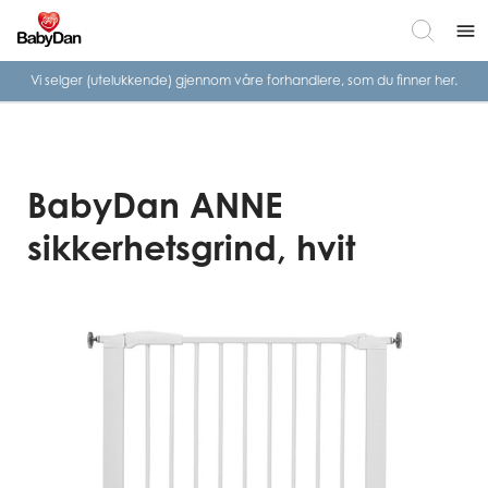
menu
Vi selger (utelukkende) gjennom våre
forhandlere, som du finner her.
BabyDan ANNE
sikkerhetsgrind, hvit