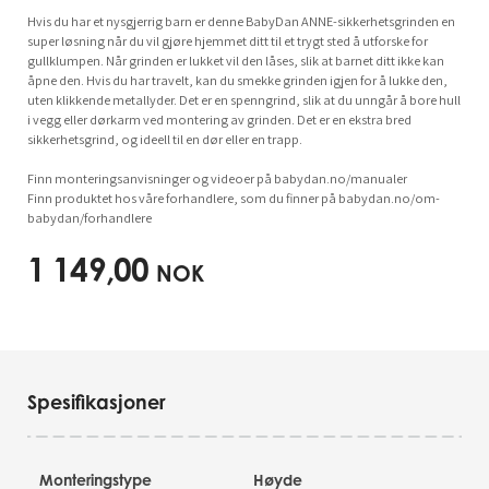
Hvis du har et nysgjerrig barn er denne BabyDan ANNE-sikkerhetsgrinden en
super løsning når du vil gjøre hjemmet ditt til et trygt sted å utforske for
gullklumpen. Når grinden er lukket vil den låses, slik at barnet ditt ikke kan
åpne den. Hvis du har travelt, kan du smekke grinden igjen for å lukke den,
uten klikkende metallyder. Det er en spenngrind, slik at du unngår å bore hull
i vegg eller dørkarm ved montering av grinden. Det er en ekstra bred
sikkerhetsgrind, og ideell til en dør eller en trapp.
Finn monteringsanvisninger og videoer på babydan.no/manualer
Finn produktet hos våre forhandlere, som du finner på babydan.no/om-
babydan/forhandlere
1 149,00
NOK
Spesifikasjoner
Monteringstype
Høyde