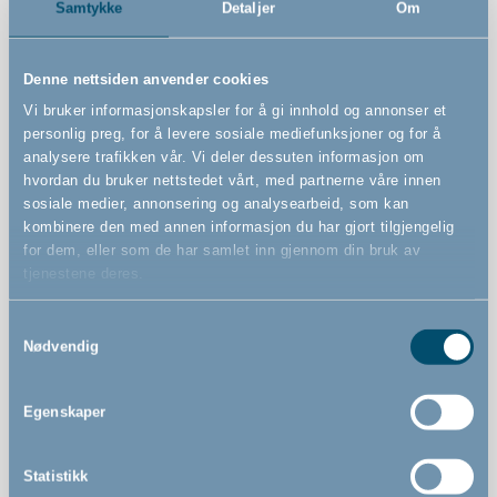
Samtykke
Detaljer
Om
Sikkerhetsstandard
Denne nettsiden anvender cookies
EN 1930 : 2011
Vi bruker informasjonskapsler for å gi innhold og annonser et
personlig preg, for å levere sosiale mediefunksjoner og for å
Advarsler
analysere trafikken vår. Vi deler dessuten informasjon om
hvordan du bruker nettstedet vårt, med partnerne våre innen
sosiale medier, annonsering og analysearbeid, som kan
kombinere den med annen informasjon du har gjort tilgjengelig
for dem, eller som de har samlet inn gjennom din bruk av
tjenestene deres.
Funksjoner
Samtykkevalg
Nødvendig
Spenngrind
Quick Close og Silent Close gjør det enkelt og lydløst å
Egenskaper
lukke grinden
Kan åpnes til begge sider
Statistikk
Kan betjenes med én hånd