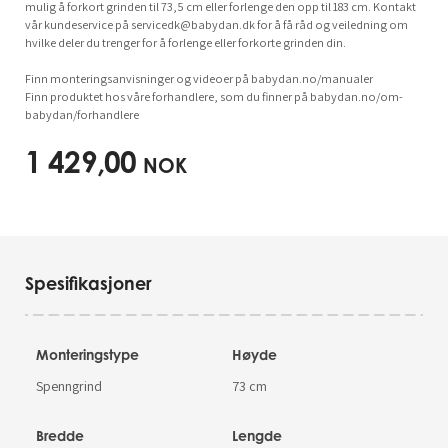
mulig å forkort grinden til 73,5 cm eller forlenge den opp til 183 cm. Kontakt
vår kundeservice på
servicedk@babydan.dk
for å få råd og veiledning om
hvilke deler du trenger for å forlenge eller forkorte grinden din.
Finn monteringsanvisninger og videoer på babydan.no/manualer
Finn produktet hos våre forhandlere, som du finner på babydan.no/om-
babydan/forhandlere
1 429,00
NOK
Spesifikasjoner
Monteringstype
Høyde
Spenngrind
73 cm
Bredde
Lengde