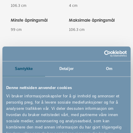
106.3 cm
4 cm
Minste åpningsmål
Maksimale åpningsmål
99 cm
106.3 cm
Materiale
PE (polyeten) pulverlakkert stål
Samtykke
Detaljer
Om
Farge
Sølv
Denne nettsiden anvender cookies
Vi bruker informasjonskapsler for å gi innhold og annonser et
Varenummer
personlig preg, for å levere sosiale mediefunksjoner og for å
# 501248
analysere trafikken vår. Vi deler dessuten informasjon om
hvordan du bruker nettstedet vårt, med partnerne våre innen
sosiale medier, annonsering og analysearbeid, som kan
Sikkerhetsstandard
kombinere den med annen informasjon du har gjort tilgjengelig
EN 1930 : 2011