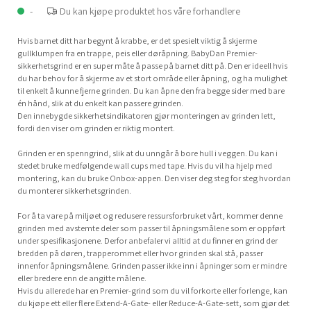
-
Du kan kjøpe produktet hos våre forhandlere
Hvis barnet ditt har begynt å krabbe, er det spesielt viktig å skjerme
gullklumpen fra en trappe, peis eller døråpning. BabyDan Premier-
sikkerhetsgrind er en super måte å passe på barnet ditt på. Den er ideell hvis
du har behov for å skjerme av et stort område eller åpning, og ha mulighet
til enkelt å kunne fjerne grinden. Du kan åpne den fra begge sider med bare
én hånd, slik at du enkelt kan passere grinden.
Den innebygde sikkerhetsindikatoren gjør monteringen av grinden lett,
fordi den viser om grinden er riktig montert.
Grinden er en spenngrind, slik at du unngår å bore hull i veggen. Du kan i
stedet bruke medfølgende wall cups med tape. Hvis du vil ha hjelp med
montering, kan du bruke Onbox-appen. Den viser deg steg for steg hvordan
du monterer sikkerhetsgrinden.
For å ta vare på miljøet og redusere ressursforbruket vårt, kommer denne
grinden med avstemte deler som passer til åpningsmålene som er oppført
under spesifikasjonene. Derfor anbefaler vi alltid at du finner en grind der
bredden på døren, trapperommet eller hvor grinden skal stå, passer
innenfor åpningsmålene. Grinden passer ikke inn i åpninger som er mindre
eller bredere enn de angitte målene.
Hvis du allerede har en Premier-grind som du vil forkorte eller forlenge, kan
du kjøpe ett eller flere Extend-A-Gate- eller Reduce-A-Gate-sett, som gjør det