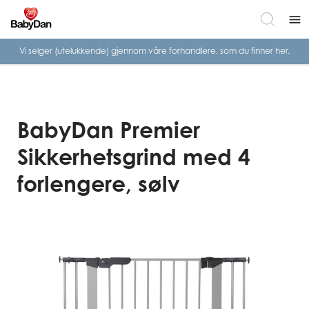
menu
Vi selger (utelukkende) gjennom våre
forhandlere, som du finner her.
BabyDan Premier
Sikkerhetsgrind med 4
forlengere, sølv