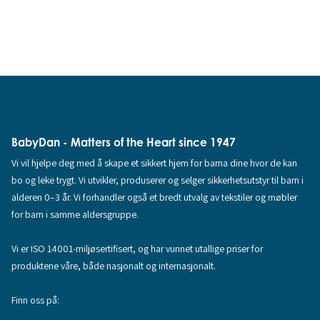
BabyDan - Matters of the Heart since 1947
Vi vil hjelpe deg med å skape et sikkert hjem for barna dine hvor de kan
bo og leke trygt. Vi utvikler, produserer og selger sikkerhetsutstyr til barn i
alderen 0–3 år. Vi forhandler også et bredt utvalg av tekstiler og møbler
for barn i samme aldersgruppe.
Vi er ISO 14001-miljøsertifisert, og har vunnet utallige priser for
produktene våre, både nasjonalt og internasjonalt.
Finn oss på: