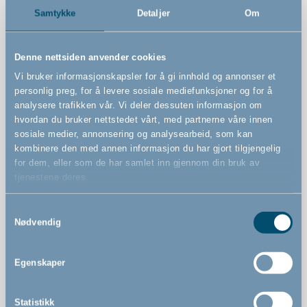
Samtykke
Detaljer
Om
Varenummer
# 501114
Denne nettsiden anvender cookies
Sikkerhetsstandard
Vi bruker informasjonskapsler for å gi innhold og annonser et
personlig preg, for å levere sosiale mediefunksjoner og for å
EN 1930 : 2011
analysere trafikken vår. Vi deler dessuten informasjon om
hvordan du bruker nettstedet vårt, med partnerne våre innen
Advarsler
sosiale medier, annonsering og analysearbeid, som kan
kombinere den med annen informasjon du har gjort tilgjengelig
for dem, eller som de har samlet inn gjennom din bruk av
tjenestene deres.
Funksjoner
Samtykkevalg
Nødvendig
Egenskaper
Spenngrind
Quick Close og Silent Close gjør det enkelt og lydløst å
lukke grinden
Statistikk