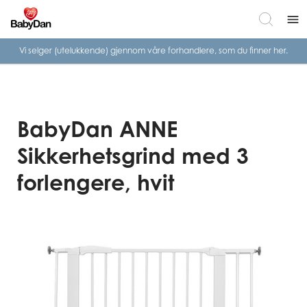
menu
Vi selger (utelukkende) gjennom våre
forhandlere, som du finner her.
BabyDan ANNE
Sikkerhetsgrind med 3
forlengere, hvit