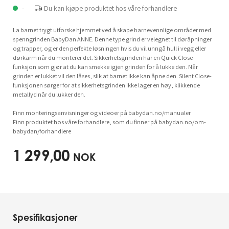
-
Du kan kjøpe produktet hos våre forhandlere
La barnet trygt utforske hjemmet ved å skape barnevennlige områder med
spenngrinden BabyDan ANNE. Denne type grind er velegnet til døråpninger
og trapper, og er den perfekte løsningen hvis du vil unngå hull i vegg eller
dørkarm når du monterer det. Sikkerhetsgrinden har en Quick Close-
funksjon som gjør at du kan smekke igjen grinden for å lukke den. Når
grinden er lukket vil den låses, slik at barnet ikke kan åpne den. Silent Close-
funksjonen sørger for at sikkerhetsgrinden ikke lager en høy, klikkende
metallyd når du lukker den.
Finn monteringsanvisninger og videoer på babydan.no/manualer
Finn produktet hos våre forhandlere, som du finner på babydan.no/om-
babydan/forhandlere
1 299,00
NOK
Spesifikasjoner