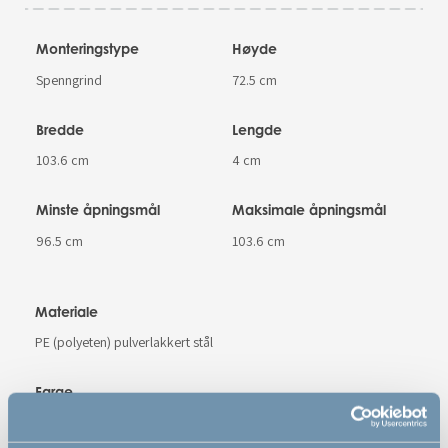
Monteringstype
Høyde
Spenngrind
72.5 cm
Bredde
Lengde
103.6 cm
4 cm
Minste åpningsmål
Maksimale åpningsmål
96.5 cm
103.6 cm
Materiale
PE (polyeten) pulverlakkert stål
Farge
Hvit