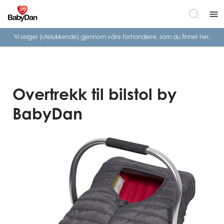
menu
Vi selger (utelukkende) gjennom våre
forhandlere, som du finner her.
Overtrekk til bilstol by
BabyDan