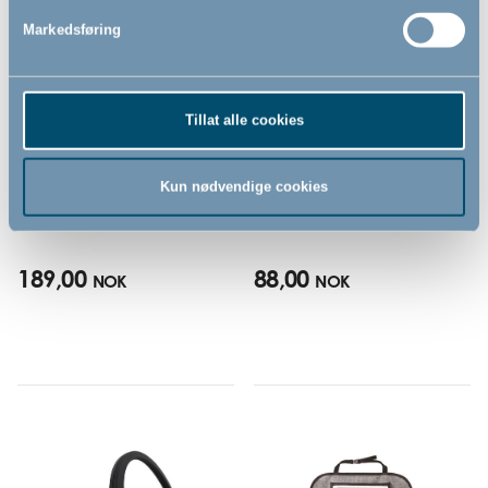
Markedsføring
Tillat alle cookies
Baby nakkepute by
Solskjerm by BabyDan
BabyDan, grå
Kun nødvendige cookies
189,00
88,00
NOK
NOK