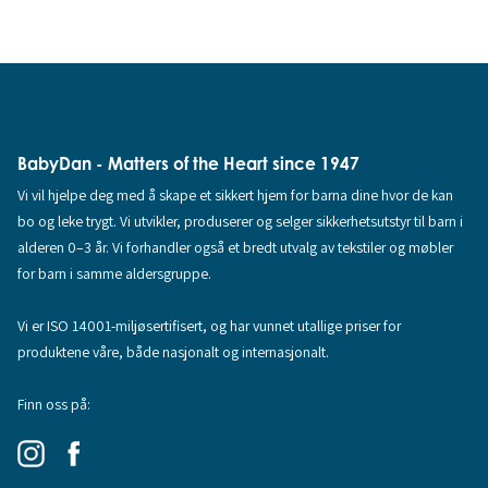
BabyDan - Matters of the Heart since 1947
Vi vil hjelpe deg med å skape et sikkert hjem for barna dine hvor de kan
bo og leke trygt. Vi utvikler, produserer og selger sikkerhetsutstyr til barn i
alderen 0–3 år. Vi forhandler også et bredt utvalg av tekstiler og møbler
for barn i samme aldersgruppe.
Vi er ISO 14001-miljøsertifisert, og har vunnet utallige priser for
produktene våre, både nasjonalt og internasjonalt.
Finn oss på: