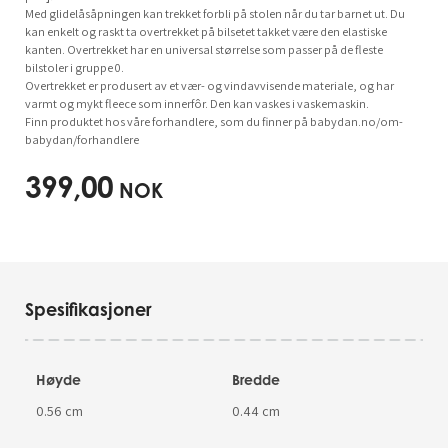
Med glidelåsåpningen kan trekket forbli på stolen når du tar barnet ut. Du
kan enkelt og raskt ta overtrekket på bilsetet takket være den elastiske
kanten. Overtrekket har en universal størrelse som passer på de fleste
bilstoler i gruppe 0.
Overtrekket er produsert av et vær- og vindavvisende materiale, og har
varmt og mykt fleece som innerfôr. Den kan vaskes i vaskemaskin.
Finn produktet hos våre forhandlere, som du finner på babydan.no/om-
babydan/forhandlere
399,00
NOK
Spesifikasjoner
Høyde
Bredde
0.56 cm
0.44 cm