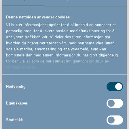
Funksjoner
Denne nettsiden anvender cookies
Hold barnet varmt og tørt i bilstolen med overtrekket
Vi bruker informasjonskapsler for å gi innhold og annonser et
personlig preg, for å levere sosiale mediefunksjoner og for å
Lett å sette på og ta av med elastisk kant
analysere trafikken vår. Vi deler dessuten informasjon om
Vær- og vindavvisende
hvordan du bruker nettstedet vårt, med partnerne våre innen
sosiale medier, annonsering og analysearbeid, som kan
Glidelåsåpning gjør det lett å få barnet ut av og ned i
kombinere den med annen informasjon du har gjort tilgjengelig
bilstolen
for dem, eller som de har samlet inn gjennom din bruk av
tjenestene deres.
Samtykkevalg
Nødvendig
Relaterte produkter
Egenskaper
Statistikk