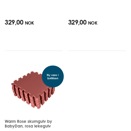
329,00
329,00
NOK
NOK
Ny vare i
butikken
Warm Rose skumgulv by
BabyDan, rosa lekegulv