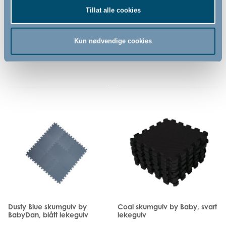
Tillat alle cookies
329,00
329,00
NOK
NOK
Kun nødvendige cookies
Dusty Blue skumgulv by
Coal skumgulv by Baby, svart
BabyDan, blått lekegulv
lekegulv