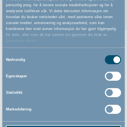
Pynter opp på barnerommet
personlig preg, for å levere sosiale mediefunksjoner og for å
analysere trafikken vår. Vi deler dessuten informasjon om
hvordan du bruker nettstedet vårt, med partnerne våre innen
sosiale medier, annonsering og analysearbeid, som kan
kombinere den med annen informasjon du har gjort tilgjengelig
for dem, eller som de har samlet inn gjennom din bruk av
tjenestene deres.
Relaterte produkter
Samtykkevalg
Nødvendig
Egenskaper
Statistikk
Markedsføring
Dusty Green skumgulv by
Dusty Rose skumgulv by
BabyDan, grønt lekegulv
BabyDan, rosa lekegulv