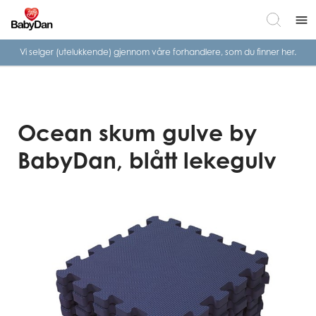
menu
Vi selger (utelukkende) gjennom våre
forhandlere, som du finner her.
Ocean skum gulve by
BabyDan, blått lekegulv