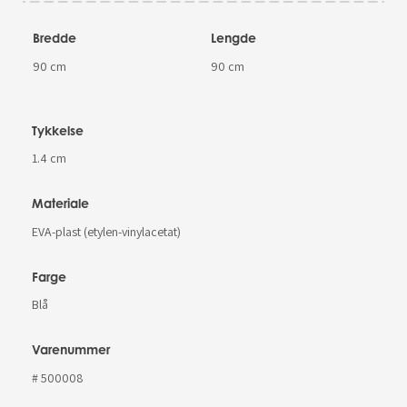
Bredde
Lengde
90 cm
90 cm
Tykkelse
1.4 cm
Materiale
EVA-plast (etylen-vinylacetat)
Farge
Blå
Varenummer
# 500008