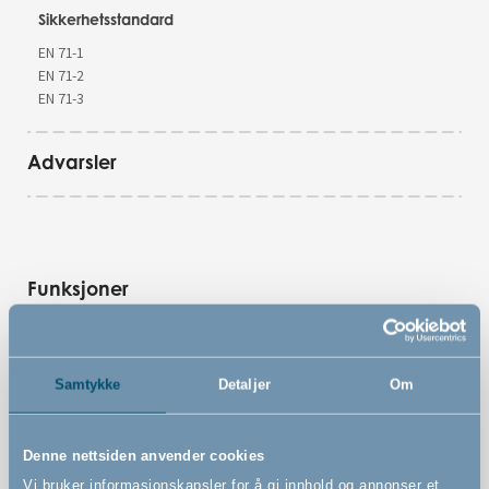
Sikkerhetsstandard
EN 71-1
EN 71-2
EN 71-3
Advarsler
Funksjoner
Mykt skumgulv: Brukes som et trygt sted til barnets
Samtykke
Detaljer
Om
utvikling
Tykt skum som er støt-, lyd-, kulde- og varmeisolerende
Denne nettsiden anvender cookies
Kan brukes i takt med barnets utvikling
Vi bruker informasjonskapsler for å gi innhold og annonser et