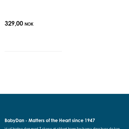
329,00
NOK
BabyDan - Matters of the Heart since 1947
Vi vil hjelpe deg med å skape et sikkert hjem for barna dine hvor de kan