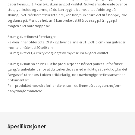
det er fremstilt i 1,4 cm tykt skum av god kvalitet. Gulvet er isolerende overfor
støt, lyd, kulde og varme, så du kan trygt la barnet ditt utfolde seg på
skumgulvet. Når barnet blir litt eldre, kan han/hun bruke det til å hoppe, leke
og danse på. Mens de helt små kan bruke det til å øve seg på å ligge på
magen eller bare slappe av.
Skumgulvet finnes i flere farger.
Pakken inneholder totalt 9 stk og hver del måler 31,5x31,5 cm - når gulvet er
montert måler det 90 x 90 cm.
Skumgulvet er 1,4 cm tykt og laget av mykt skum av god kvalitet.
Skumgulv kan ha en viss lukt fra produksjonen når det pakkes ut for første
gang. Vi anbefaler derfor at du tørker det av med en fuktig såpeklut og lar det
"avgasse" utendørs. Lukten er ikke farlig, noe uavhengige testinstanser har
dokumentert.
Finn produktet hos våre forhandlere, som du finner på babydan.no/om-
babydan/forhandlere
Spesifikasjoner