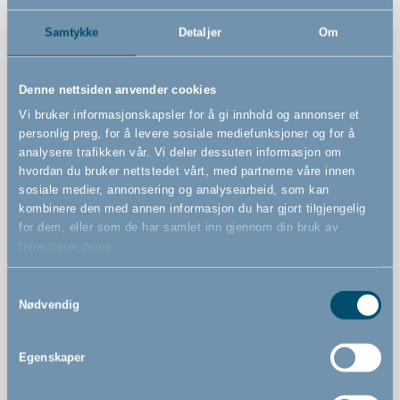
Spesifikasjoner
Samtykke
Detaljer
Om
Høyde
Bredde
Denne nettsiden anvender cookies
95 cm
61 cm
Vi bruker informasjonskapsler for å gi innhold og annonser et
personlig preg, for å levere sosiale mediefunksjoner og for å
Lengde
analysere trafikken vår. Vi deler dessuten informasjon om
66 cm
hvordan du bruker nettstedet vårt, med partnerne våre innen
sosiale medier, annonsering og analysearbeid, som kan
kombinere den med annen informasjon du har gjort tilgjengelig
for dem, eller som de har samlet inn gjennom din bruk av
Materiale
tjenestene deres.
Metall
Samtykkevalg
Farge
Nødvendig
Grå
Egenskaper
Varenummer