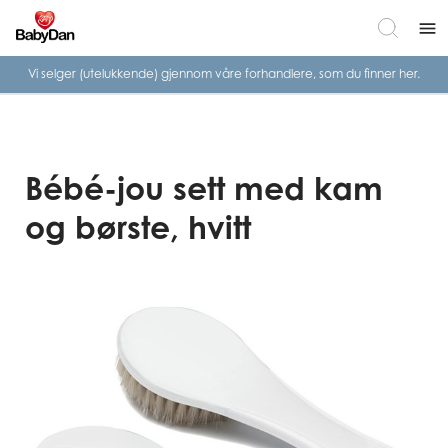
menu
Vi selger (utelukkende) gjennom våre
forhandlere, som du finner her.
Bébé-jou sett med kam
og børste, hvitt