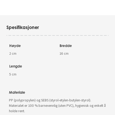
Spesifikasjoner
Høyde
Bredde
2 cm
16 cm
Lengde
5 cm
Materiale
PP (polypropylen) og SEBS (styrol-etylen-butylen-styrol).
Materialet er 100 % barnevennlig (uten PVC), hygienisk og enkelt å
holde rent.