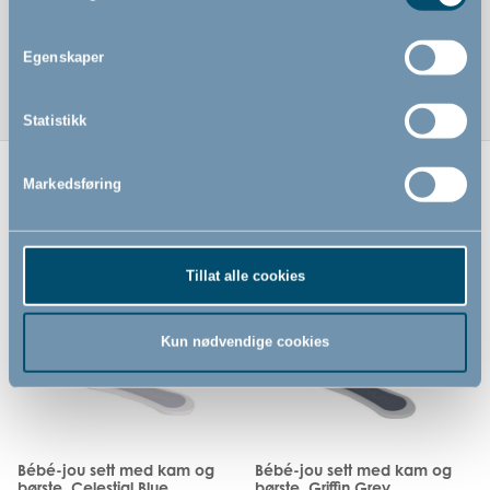
Materialer: Plastdelene er laget av styren-butadien-
styren og polystyren
Egenskaper
Statistikk
Markedsføring
Relaterte produkter
Tillat alle cookies
Kun nødvendige cookies
Bébé-jou sett med kam og
Bébé-jou sett med kam og
børste, Celestial Blue
børste, Griffin Grey