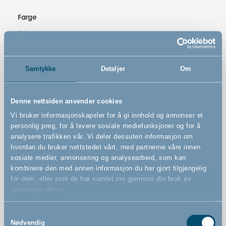
Farge
Hvit
Varenummer
Samtykke
Detaljer
Om
# 500240
Denne nettsiden anvender cookies
Vi bruker informasjonskapsler for å gi innhold og annonser et
personlig preg, for å levere sosiale mediefunksjoner og for å
analysere trafikken vår. Vi deler dessuten informasjon om
Funksjoner
hvordan du bruker nettstedet vårt, med partnerne våre innen
sosiale medier, annonsering og analysearbeid, som kan
kombinere den med annen informasjon du har gjort tilgjengelig
for dem, eller som de har samlet inn gjennom din bruk av
Sett med kam og børste
tjenestene deres.
Børsten er laget av mykt, naturlig hår
Samtykkevalg
Kammen har myke, runde tenner
Nødvendig