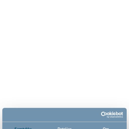
959,00
1 149,00
NOK
NOK
Pet romdeler hundegrind,
BabyDan Alma
svart
sikkerhetsgrind, svart
- Veggmontert
- Veggmontert
90cm - 350cm
55cm - 89cm