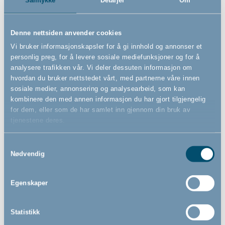
Samtykke
Detaljer
Om
2 299,00
1 499,00
NOK
NOK
Denne nettsiden anvender cookies
Vi bruker informasjonskapsler for å gi innhold og annonser et
personlig preg, for å levere sosiale mediefunksjoner og for å
analysere trafikken vår. Vi deler dessuten informasjon om
hvordan du bruker nettstedet vårt, med partnerne våre innen
sosiale medier, annonsering og analysearbeid, som kan
kombinere den med annen informasjon du har gjort tilgjengelig
for dem, eller som de har samlet inn gjennom din bruk av
tjenestene deres.
Samtykkevalg
Nødvendig
Egenskaper
BabyDan ANNE
BabyDan ANNE
Sikkerhetsgrind med 1
Sikkerhetsgrind med 2
forlenger, hvit
forlengere, hvit
- Spenngrind
- Spenngrind
83,5cm - 90,3cm
77,3cm - 97,1cm
Statistikk