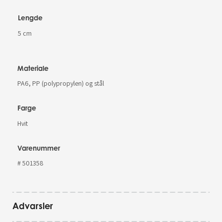
Lengde
5 cm
Materiale
PA6, PP (polypropylen) og stål
Farge
Hvit
Varenummer
# 501358
Advarsler