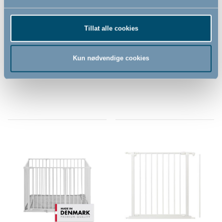
BabyDan sprinkel
BabyDan Flex veggbeslag til
veggbeslag til
Sikkerhetsgrind, hvitt
Tillat alle cookies
sikkerhetsgrind, hvit
Kun nødvendige cookies
275,00
95,00
NOK
NOK