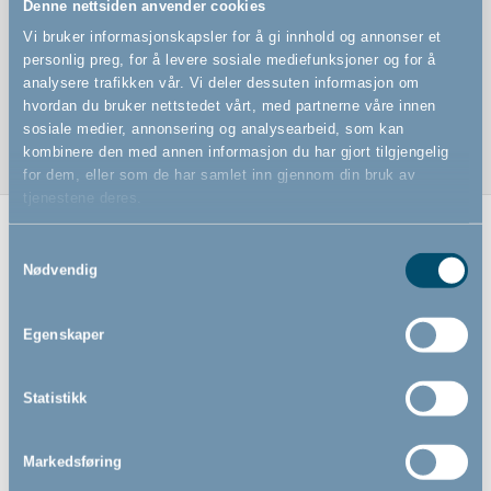
Denne nettsiden anvender cookies
Sprinkelveggbeslag inkl
Vi bruker informasjonskapsler for å gi innhold og annonser et
personlig preg, for å levere sosiale mediefunksjoner og for å
Skal brukes hvis du vil gjøre om BabyDan lekegrind til
analysere trafikken vår. Vi deler dessuten informasjon om
en sikkerhetsgrind
hvordan du bruker nettstedet vårt, med partnerne våre innen
sosiale medier, annonsering og analysearbeid, som kan
kombinere den med annen informasjon du har gjort tilgjengelig
for dem, eller som de har samlet inn gjennom din bruk av
tjenestene deres.
Relaterte produkter
Samtykkevalg
Nødvendig
Egenskaper
Statistikk
Markedsføring