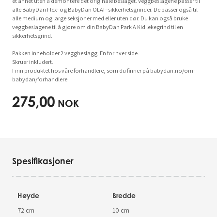
et annet uten å demontere det originale beslaget. Veggbeslagene passer til
alle BabyDan Flex- og BabyDan OLAF-sikkerhetsgrinder. De passer også til
alle medium og large seksjoner med eller uten dør. Du kan også bruke
veggbeslagene til å gjøre om din BabyDan Park A Kid lekegrind til en
sikkerhetsgrind.
Pakken inneholder 2 veggbeslagg. En for hver side.
Skruer inkludert.
Finn produktet hos våre forhandlere, som du finner på babydan.no/om-
babydan/forhandlere
275,00
NOK
Spesifikasjoner
Høyde
Bredde
72 cm
10 cm