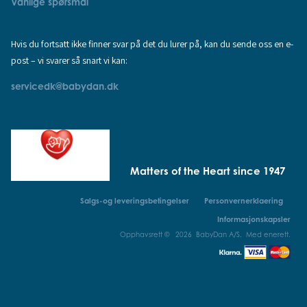
Vanlige spørsmål
Hvis du fortsatt ikke finner svar på det du lurer på, kan du sende oss en e-
post – vi svarer så snart vi kan:
servicedk@babydan.dk
Matters of the Heart since 1947
Salgs-og leveringsbetingelser
Personvernerklaering
Informasjonskapsler
Opphavsrett © 2026 BabyDan A/S. Med enerett.