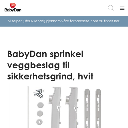
menu
Vi selger (utelukkende) gjennom våre
forhandlere, som du finner her.
BabyDan sprinkel
veggbeslag til
sikkerhetsgrind, hvit