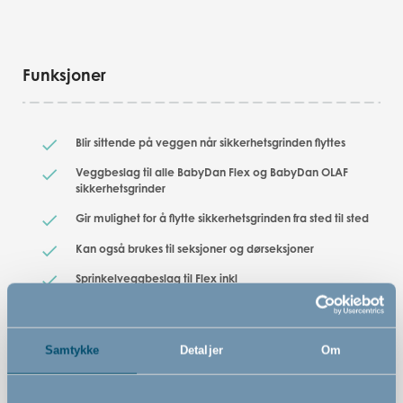
Funksjoner
Blir sittende på veggen når sikkerhetsgrinden flyttes
Veggbeslag til alle BabyDan Flex og BabyDan OLAF
sikkerhetsgrinder
Gir mulighet for å flytte sikkerhetsgrinden fra sted til sted
Kan også brukes til seksjoner og dørseksjoner
Sprinkelveggbeslag til Flex inkl
en monteringssprinkel
Skal brukes hvis du vil gjøre om BabyDan Park A Kid-
Samtykke
Detaljer
Om
lekegrind til en sikkerhetsgrind
Veggbeslag til alle BabyDan Flex/Olaf/CombiFit/Carl
sikkerhetsgrinder