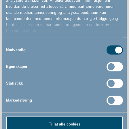
analysere trafikken vår. Vi deler dessuten informasjon om
Funksjoner
hvordan du bruker nettstedet vårt, med partnerne våre innen
sosiale medier, annonsering og analysearbeid, som kan
kombinere den med annen informasjon du har gjort tilgjengelig
for dem, eller som de har samlet inn gjennom din bruk av
Beskytter barnet ditt mot skarpe hjørner
tjenestene deres.
Monteres med medfølgende selvklebende tape
Samtykkevalg
Testet fri for giftige stoffer som ftalater, BPA og PVC
Nødvendig
Emballasjen er 100 % biologisk nedbrytbar og 100 %
gjenbrukbar
Egenskaper
Cradle to Cradle-sertifisert
Det er 8 stk i pakken
Statistikk
Det er 8 stk i pakken
Det er 8 stk i pakken
Markedsføring
Testet fri for giftige stoffer som ftalater, BPA og PVC Det
er 8 stk i pakken
Tillat alle cookies