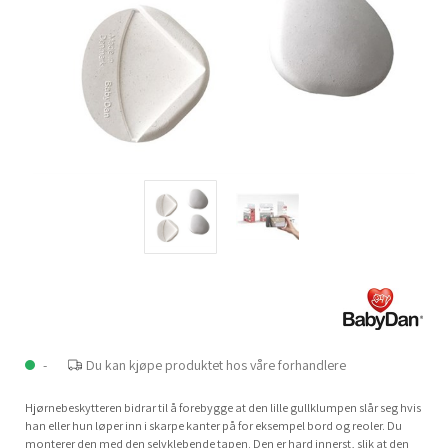
-
Du kan kjøpe produktet hos våre forhandlere
Hjørnebeskytteren bidrar til å forebygge at den lille gullklumpen slår seg hvis
han eller hun løper inn i skarpe kanter på for eksempel bord og reoler. Du
monterer den med den selvklebende tapen. Den er hard innerst, slik at den