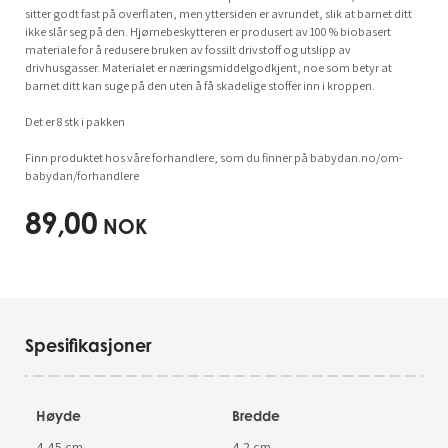
sitter godt fast på overflaten, men yttersiden er avrundet, slik at barnet ditt
ikke slår seg på den. Hjørnebeskytteren er produsert av 100 % biobasert
materiale for å redusere bruken av fossilt drivstoff og utslipp av
drivhusgasser. Materialet er næringsmiddelgodkjent, noe som betyr at
barnet ditt kan suge på den uten å få skadelige stoffer inn i kroppen.
Det er 8 stk i pakken
Finn produktet hos våre forhandlere, som du finner på babydan.no/om-
babydan/forhandlere
89,00
NOK
Spesifikasjoner
Høyde
Bredde
4.45 cm
4.2 cm