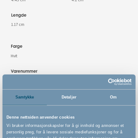
Lengde
1.17 cm
Farge
Hvit
Varenummer
# 501351
Samtykke
Detaljer
Om
Advarsler
Denne nettsiden anvender cookies
Vi bruker informasjonskapsler for å gi innhold og annonser et
personlig preg, for å levere sosiale mediefunksjoner og for å