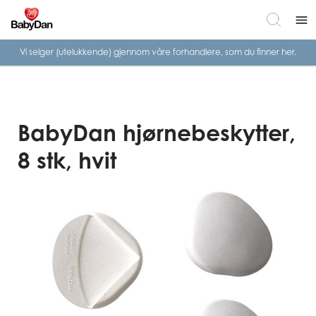
menu
Vi selger (utelukkende) gjennom våre
forhandlere, som du finner her.
BabyDan hjørnebeskytter,
8 stk, hvit