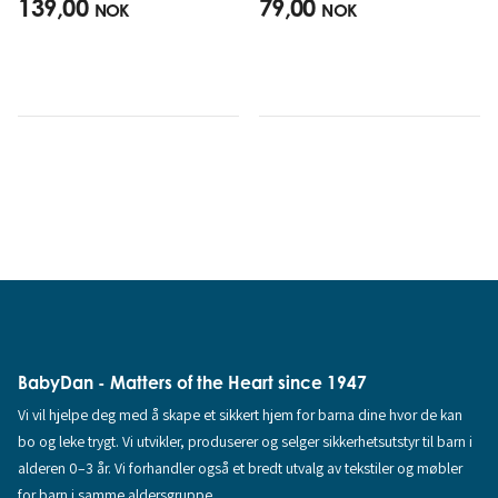
139,00
79,00
NOK
NOK
BabyDan - Matters of the Heart since 1947
Vi vil hjelpe deg med å skape et sikkert hjem for barna dine hvor de kan
bo og leke trygt. Vi utvikler, produserer og selger sikkerhetsutstyr til barn i
alderen 0–3 år. Vi forhandler også et bredt utvalg av tekstiler og møbler
for barn i samme aldersgruppe.