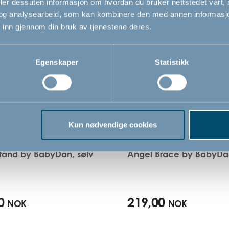
deler dessuten informasjon om hvordan du bruker nettstedet vårt,
og analysearbeid, som kan kombinere den med annen informasjon d
 inn gjennom din bruk av tjenestene deres.
Egenskaper
Statistikk
Kun nødvendige cookies
tand by BabyDan, sølv
Angel Brace by BabyDan
0
219,00
NOK
NOK