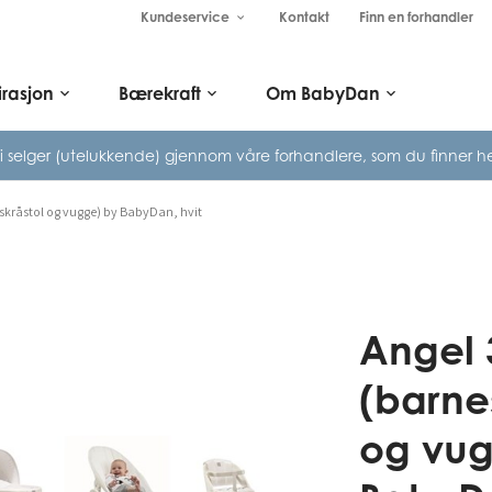
Kundeservice
Kontakt
Finn en forhandler
keyboard_arrow_down
irasjon
Bærekraft
Om BabyDan
keyboard_arrow_down
keyboard_arrow_down
keyboard_arrow_down
i selger (utelukkende) gjennom våre
forhandlere, som du finner he
, skråstol og vugge) by BabyDan, hvit
Angel 
(barnes
og vug