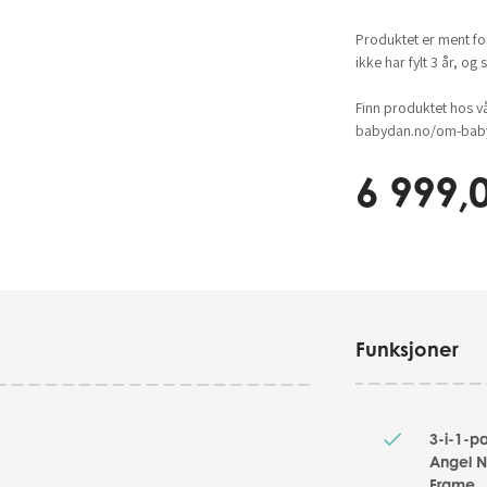
Produktet er ment fo
ikke har fylt 3 år, og
Finn produktet hos v
babydan.no/om-baby
6 999,
Funksjoner
3-i-1-p
Angel N
Frame