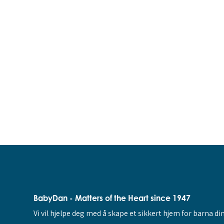
BabyDan - Matters of the Heart since 1947
Vi vil hjelpe deg med å skape et sikkert hjem for barna di