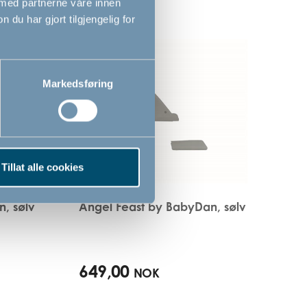
 med partnerne våre innen
u har gjort tilgjengelig for
Markedsføring
Tillat alle cookies
, sølv
Angel Feast by BabyDan, sølv
649,00
NOK