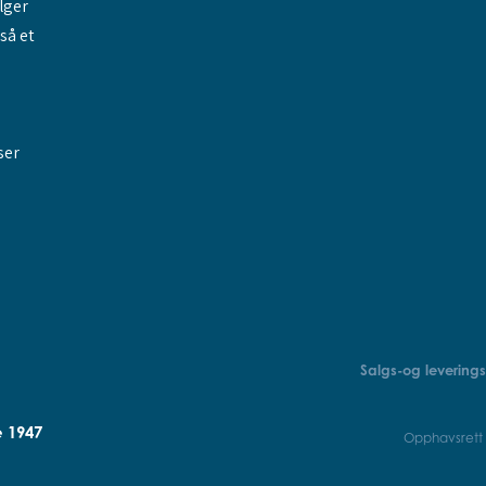
elger
gså et
ser
Salgs-og leverings
e 1947
Opphavsrett