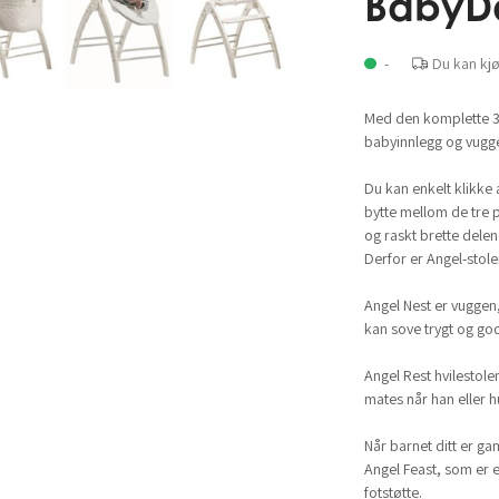
BabyDa
-
Du kan kj
Med den komplette 3 i
babyinnlegg og vugg
Du kan enkelt klikke
bytte mellom de tre 
og raskt brette delen
Derfor er Angel-stole
Angel Nest er vuggen
kan sove trygt og god
Angel Rest hvilestolen
mates når han eller hun
Når barnet ditt er gam
Angel Feast, som er 
fotstøtte.