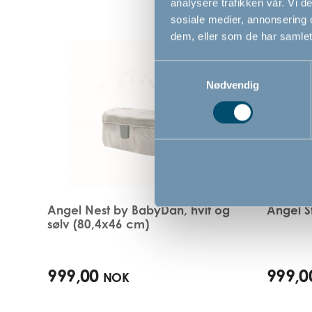
analysere trafikken vår. Vi 
sosiale medier, annonsering 
dem, eller som de har samlet
Samtykkevalg
Nødvendig
Angel Nest by BabyDan, hvit og
Angel S
sølv (80,4x46 cm)
999,00
999,0
NOK