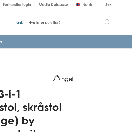
Forhandler login
Media Database
Norsk
Søk
keyboard_arrow_down
Søk
r.
3-i-1
tol, skråstol
ge) by