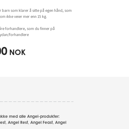
r barn som klarer å sitte på egen hånd, som
 som ikke veier mer enn 15 kg.
åre forhandlere, som du finner på
dan/forhandlere
00
NOK
akke med alle Angel-produkter:
est, Angel Rest, Angel Feast, Angel