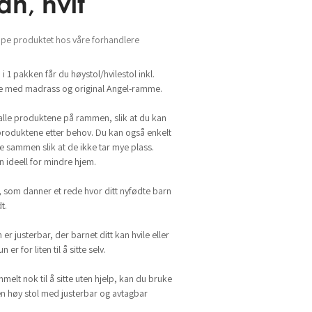
n, hvit
øpe produktet hos våre forhandlere
 1 pakken får du høystol/hvilestol inkl.
e med madrass og original Angel-ramme.
 alle produktene på rammen, slik at du kan
produktene etter behov. Du kan også enkelt
e sammen slik at de ikke tar mye plass.
n ideell for mindre hjem.
, som danner et rede hvor ditt nyfødte barn
t.
 er justerbar, der barnet ditt kan hvile eller
 er for liten til å sitte selv.
melt nok til å sitte uten hjelp, kan du bruke
en høy stol med justerbar og avtagbar